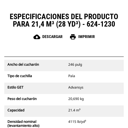
ESPECIFICACIONES DEL PRODUCTO
PARA 21,4 M³ (28 YD³) - 624-1230
cloud_download
print
DESCARGAR
IMPRIMIR
Ancho del cucharón
246 pulg
Tipo de cuchilla
Pala
Estilo GET
Advansys
Peso del cucharón
20,690 kg
Capacidad
21.4 m³
Densidad nominal
4115 lb/yd³
(levantamiento alto)