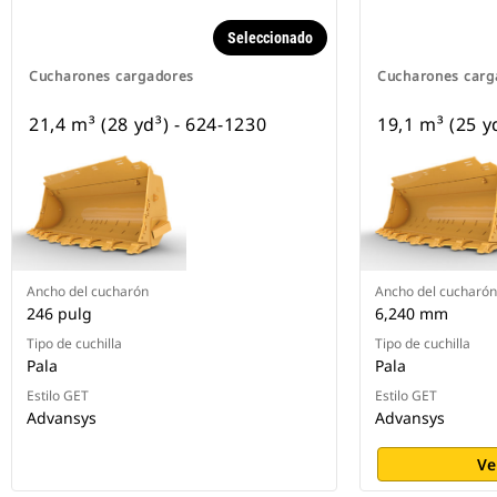
Seleccionado
Cucharones cargadores
Cucharones carg
21,4 m³ (28 yd³) - 624-1230
19,1 m³ (25 y
Ancho del cucharón
Ancho del cucharón
246 pulg
6,240 mm
Tipo de cuchilla
Tipo de cuchilla
Pala
Pala
Estilo GET
Estilo GET
Advansys
Advansys
Ve