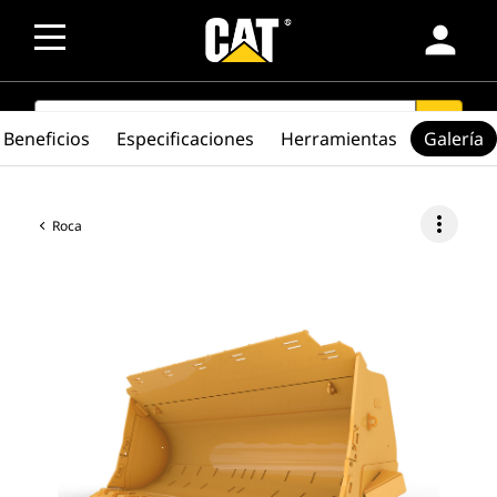
person
SEARCH
search
Beneficios
Especificaciones
Herramientas
Galería
more_vert
Roca