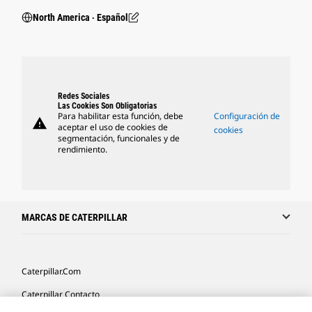
North America ‧ Español
Redes Sociales
Las Cookies Son Obligatorias
Para habilitar esta función, debe
Configuración de
warning
aceptar el uso de cookies de
cookies
segmentación, funcionales y de
rendimiento.
MARCAS DE CATERPILLAR
Caterpillar.com
Caterpillar Contacto