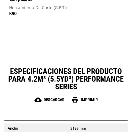
Herramienta De Corte (G.E.T.)
K90
ESPECIFICACIONES DEL PRODUCTO
PARA 4.2M³ (5.5YD³) PERFORMANCE
SERIES
cloud_download
print
DESCARGAR
IMPRIMIR
Ancho
3193 mm