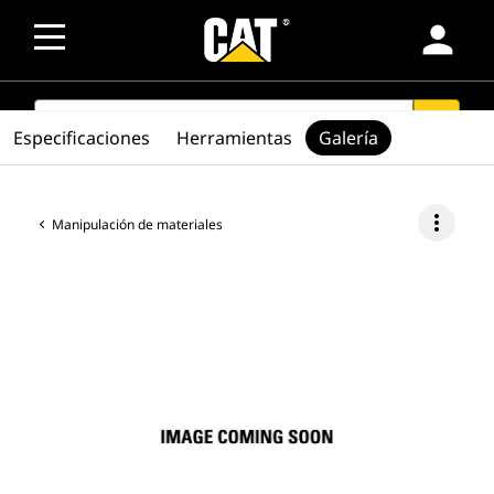
person
SEARCH
search
Especificaciones
Herramientas
Galería
more_vert
Manipulación de materiales