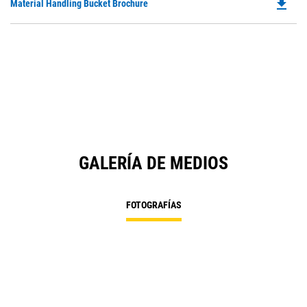
file_download
Do
Material Handling Bucket Brochure
P
O
in
a
N
Ta
GALERÍA DE MEDIOS
FOTOGRAFÍAS