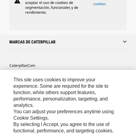
warning
aceptar el uso de cookies de
cookies
segmentación, funcionales y de
rendimiento.
MARCAS DE CATERPILLAR
Caterpillar.com
Caterpillar Contacto
This site uses cookies to improve your
Mis Preferencias De Marketing
experience. Some are required for the site to
function, while others support features,
Site Map
performance, personalization, targeting, and
analytics.
Cookie Settings
You can adjust your preferences anytime using
Legal
Cookie Settings.
By selecting I Accept, you agree to the use of
Privacy
functional, performance, and targeting cookies.