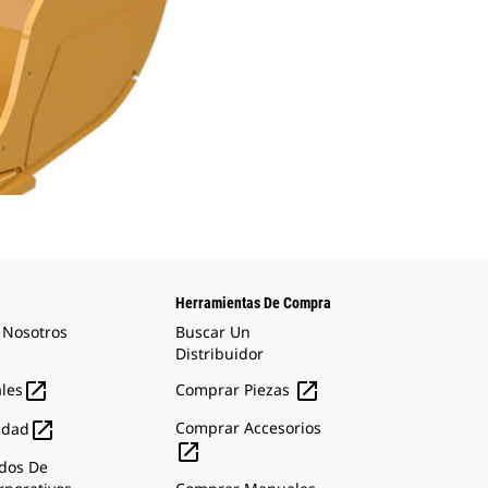
Herramientas De Compra
 Nosotros
Buscar Un
Distribuidor


ales
Comprar Piezas

Comprar Accesorios
idad

dos De