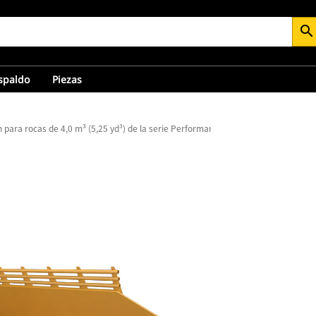
search
espaldo
Piezas
 para rocas de 4,0 m³ (5,25 yd³) de la serie Performance