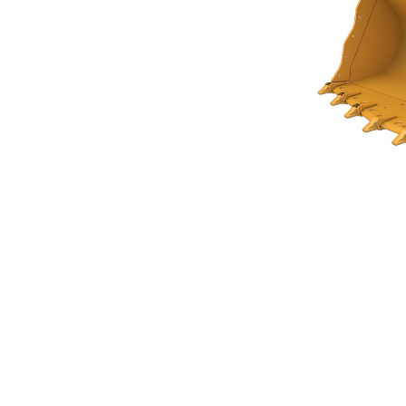
Cucharón Para Rocas De 4,0 M³ (5,25 Yd³) De La Serie Performance
Ben
Cambiar modelo