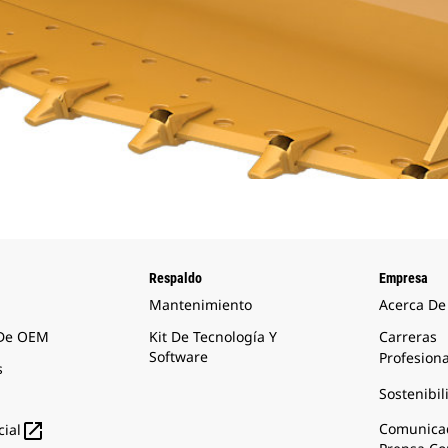
Respaldo
Empresa
Mantenimiento
Acerca De
 De OEM
Kit De Tecnología Y
Carreras
Software
Profesion
s
Sostenibil

Comunica
ial