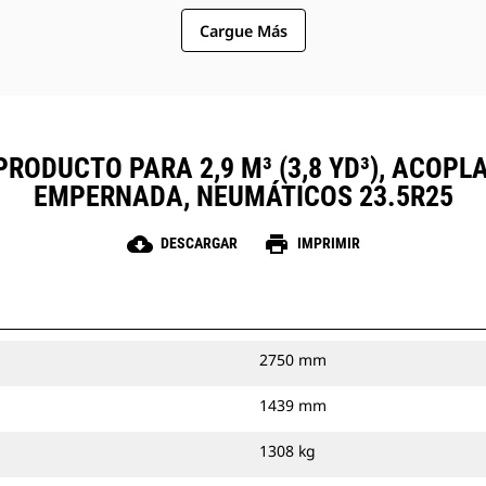
Cargue Más
PRODUCTO PARA 2,9 M³ (3,8 YD³), ACOPL
EMPERNADA, NEUMÁTICOS 23.5R25
cloud_download
print
DESCARGAR
IMPRIMIR
2750 mm
1439 mm
1308 kg