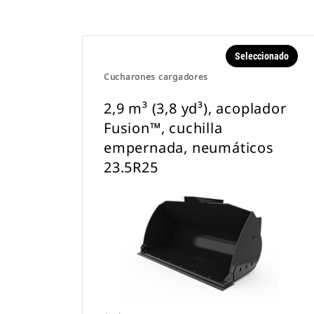
Seleccionado
Cucharones cargadores
2,9 m³ (3,8 yd³), acoplador
Fusion™, cuchilla
empernada, neumáticos
23.5R25