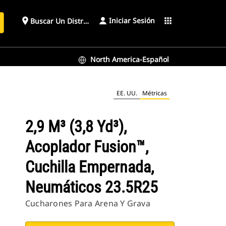
Iniciar Sesión
place
apps
Buscar Un Distribuidor
North America-Español
máticos 23.5R25
EE. UU.
Métricas
2,9 M³ (3,8 Yd³),
Acoplador Fusion™,
Cuchilla Empernada,
Neumáticos 23.5R25
Cucharones Para Arena Y Grava