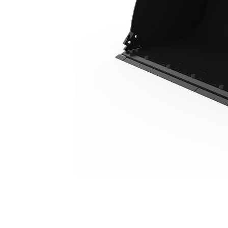
2,9 M³ (3,8 Yd³), Acoplador Fusion™, Cuchilla Empernada, Neumáticos 23.5R25
Ben
Cambiar modelo