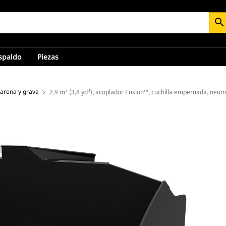
search
espaldo
Piezas
arena y grava
2,9 m³ (3,8 yd³), acoplador Fusion™, cuchilla empernada, neu