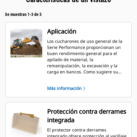
Se muestran 1-3 de 5
Aplicación
Los cucharones de uso general de la
Serie Performance proporcionan un
buen rendimiento general para el
apilado de material, la
remanipulación, la excavación y la
carga en bancos. Como sugiere su
nombre, estos cucharones son
eficaces para cargar desde pilas de
Más información
almacenamiento y desde bancos.
Están diseñados para fuerzas de
desprendimiento y condiciones de
abrasión estándar. Ideal para
Protección contra derrames
aplicaciones de arrastre en retroceso
integrada
y nivelación. El factor de llenado de
los cucharones de la Serie
El protector contra derrames
Performance puede llegar a un 115 %
integrado ofrece protección al varillaje