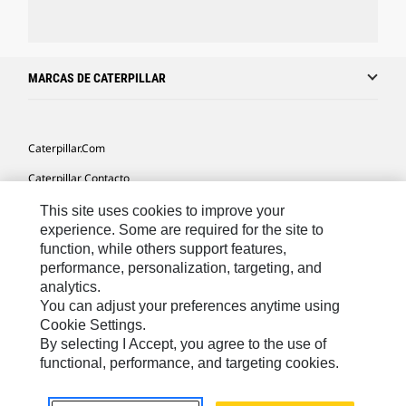
MARCAS DE CATERPILLAR
Caterpillar.com
Caterpillar Contacto
Mis Preferencias De Marketing
This site uses cookies to improve your
experience. Some are required for the site to
Site Map
function, while others support features,
performance, personalization, targeting, and
Cookie Settings
analytics.
Legal
You can adjust your preferences anytime using
Cookie Settings.
Privacy
By selecting I Accept, you agree to the use of
functional, performance, and targeting cookies.
US- Español
© 2026 Caterpillar. Todos los derechos reservados.