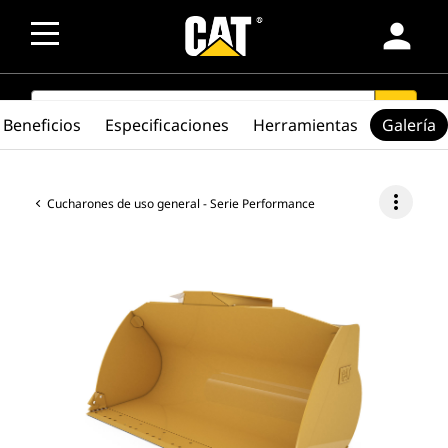
person
SEARCH
search
Beneficios
Especificaciones
Herramientas
Galería
more_vert
Cucharones de uso general - Serie Performance