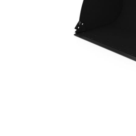
Cucharón De 2,3m3 (3,0yd3) Con Acoplador ISO
Ben
Cambiar modelo