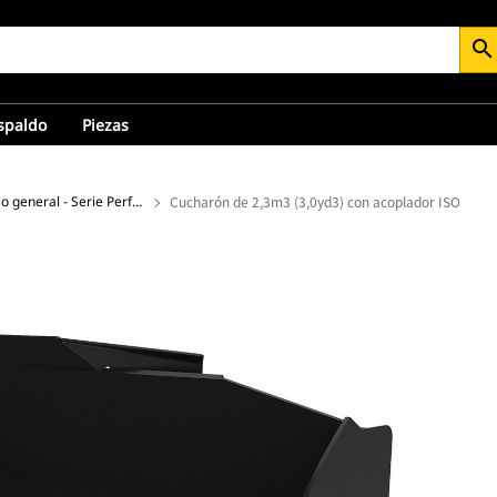
search
espaldo
Piezas
Cucharones de uso general - Serie Performance
Cucharón de 2,3m3 (3,0yd3) con acoplador ISO