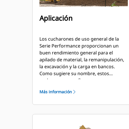
Aplicación
Los cucharones de uso general de la
Serie Performance proporcionan un
buen rendimiento general para el
apilado de material, la remanipulación,
la excavación y la carga en bancos.
Como sugiere su nombre, estos
cucharones son eficaces para cargar
desde pilas de almacenamiento y desde
Más información
bancos. Están diseñados para fuerzas
de desprendimiento y condiciones de
abrasión estándar. Ideal para
aplicaciones de arrastre en retroceso y
nivelación. El factor de llenado de los
cucharones de la Serie Performance