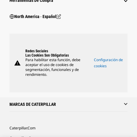
Herramientas De Compra
North America ‧ Español
Redes Sociales
Las Cookies Son Obligatorias
Para habilitar esta función, debe
Configuración de
warning
aceptar el uso de cookies de
cookies
segmentación, funcionales y de
rendimiento.
MARCAS DE CATERPILLAR
Caterpillar.com