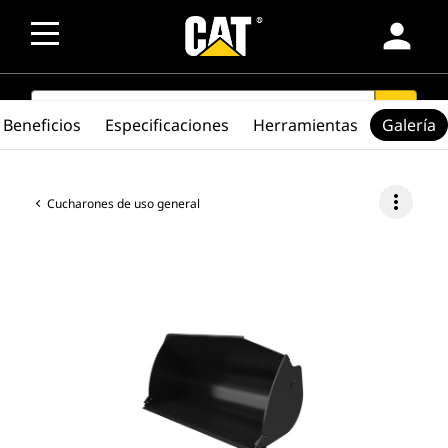
person
SEARCH
search
Beneficios
Especificaciones
Herramientas
Galería
more_vert
Cucharones de uso general