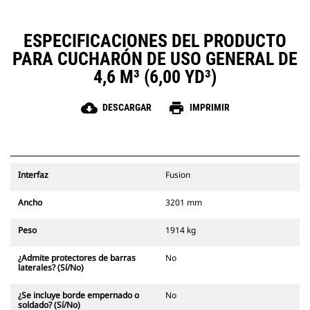
ESPECIFICACIONES DEL PRODUCTO
PARA CUCHARÓN DE USO GENERAL DE
4,6 M³ (6,00 YD³)
cloud_download
print
DESCARGAR
IMPRIMIR
Interfaz
Fusion
Ancho
3201 mm
Peso
1914 kg
¿Admite protectores de barras
No
laterales? (Sí/No)
¿Se incluye borde empernado o
No
soldado? (Sí/No)