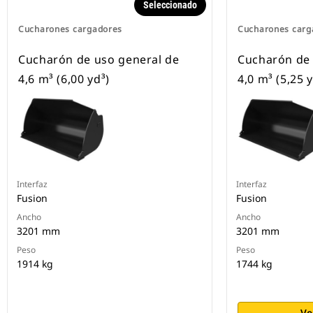
Seleccionado
Cucharones cargadores
Cucharones carg
Cucharón de uso general de
Cucharón de 
4,6 m³ (6,00 yd³)
4,0 m³ (5,25 y
Interfaz
Interfaz
Fusion
Fusion
Ancho
Ancho
3201 mm
3201 mm
Peso
Peso
1914 kg
1744 kg
Ve