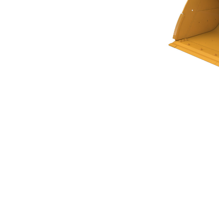
Cucharón De Uso General De 5,1 M³ (6,75 Yd³) De La Serie Performance
Ben
Cambiar modelo