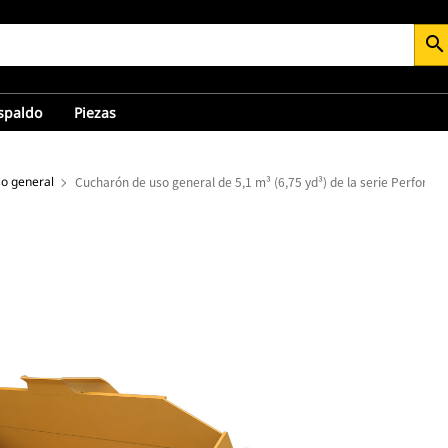
search
espaldo
Piezas
o general
Cucharón de uso general de 5,1 m³ (6,75 yd³) de la serie Performa