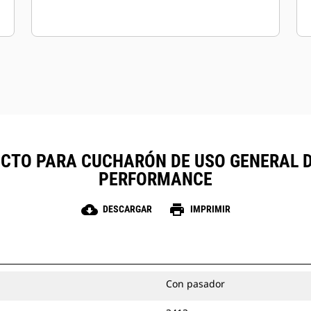
TO PARA CUCHARÓN DE USO GENERAL DE 5
PERFORMANCE
cloud_download
print
DESCARGAR
IMPRIMIR
Con pasador