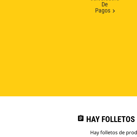
De
Pagos
assignment
HAY FOLLETOS
Hay folletos de pro