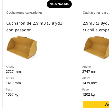
Seleccionado
Cucharones cargadores
Cucharones carg
Cucharón de 2,9 m3 (3,8 yd3)
2,9m3 (3,8yd3
con pasador
cuchilla emp
Ancho
Ancho
2727 mm
2747 mm
Altura
Altura
1419 mm
1439 mm
Peso
Peso
1057 kg
1202 kg
Ve