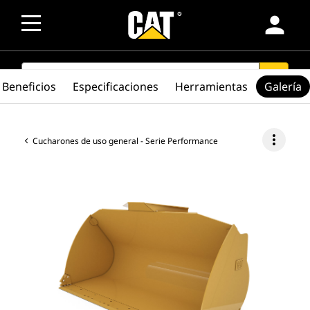
person
SEARCH
search
Beneficios
Especificaciones
Herramientas
Galería
more_vert
Cucharones de uso general - Serie Performance