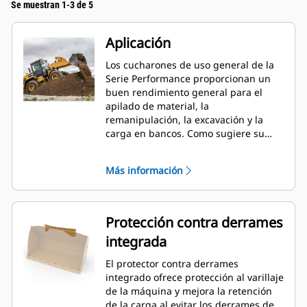
Se muestran 1-3 de 5
Aplicación
Los cucharones de uso general de la
Serie Performance proporcionan un
buen rendimiento general para el
apilado de material, la
remanipulación, la excavación y la
carga en bancos. Como sugiere su
nombre, estos cucharones son
eficaces para cargar desde pilas de
Más información
almacenamiento y desde bancos.
Están diseñados para fuerzas de
desprendimiento y condiciones de
abrasión estándar. Ideal para
Protección contra derrames
aplicaciones de arrastre en retroceso
integrada
y nivelación. El factor de llenado de
los cucharones de la Serie
El protector contra derrames
Performance puede llegar a un 115 %
integrado ofrece protección al varillaje
por sobre la capacidad especificada.
de la máquina y mejora la retención
de la carga al evitar los derrames de