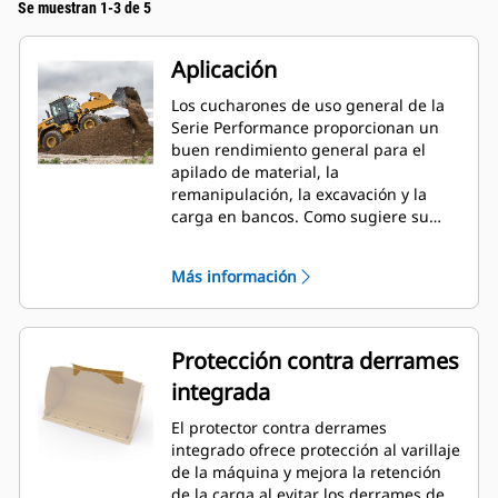
Se muestran 1-3 de 5
Aplicación
Los cucharones de uso general de la
Serie Performance proporcionan un
buen rendimiento general para el
apilado de material, la
remanipulación, la excavación y la
carga en bancos. Como sugiere su
nombre, estos cucharones son
eficaces para cargar desde pilas de
Más información
almacenamiento y desde bancos.
Están diseñados para fuerzas de
desprendimiento y condiciones de
abrasión estándar. Ideal para
Protección contra derrames
aplicaciones de arrastre en retroceso
integrada
y nivelación. El factor de llenado de
los cucharones de la Serie
El protector contra derrames
Performance puede llegar a un 115 %
integrado ofrece protección al varillaje
por sobre la capacidad especificada.
de la máquina y mejora la retención
de la carga al evitar los derrames de