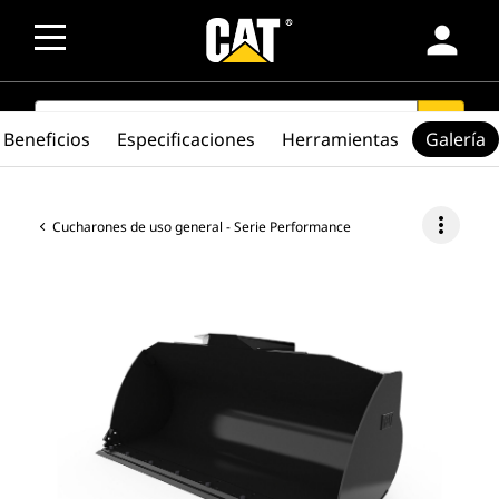
person
SEARCH
search
Beneficios
Especificaciones
Herramientas
Galería
more_vert
Cucharones de uso general - Serie Performance