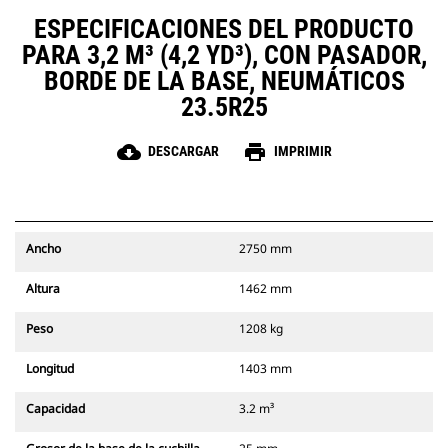
ESPECIFICACIONES DEL PRODUCTO
PARA 3,2 M³ (4,2 YD³), CON PASADOR,
BORDE DE LA BASE, NEUMÁTICOS
23.5R25
cloud_download
print
DESCARGAR
IMPRIMIR
Ancho
2750 mm
Altura
1462 mm
Peso
1208 kg
Longitud
1403 mm
Capacidad
3.2 m³