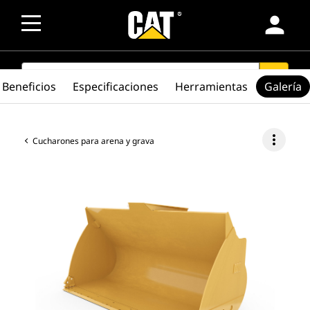
person
SEARCH
search
Beneficios
Especificaciones
Herramientas
Galería
more_vert
Cucharones para arena y grava