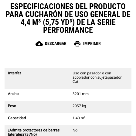
ESPECIFICACIONES DEL PRODUCTO
PARA CUCHARÓN DE USO GENERAL DE
4,4 M³ (5,75 YD³) DE LA SERIE
PERFORMANCE
cloud_download
print
DESCARGAR
IMPRIMIR
Interfaz
Uso con pasador o con
acoplador con sujetapasador
Cat
Ancho
3201 mm
Peso
2057 kg
Capacidad
1.40 m³
¿Admite protectores de barras
No
laterales? (Sí/No)