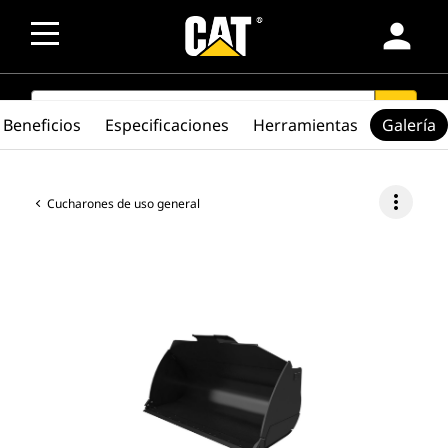
person
SEARCH
search
Beneficios
Especificaciones
Herramientas
Galería
more_vert
Cucharones de uso general