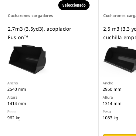
Seleccionado
Cucharones cargadores
Cucharones carg
2,7m3 (3,5yd3), acoplador
2,5 m3 (3,3 y
Fusion™
cuchilla emp
Ancho
Ancho
2540 mm
2950 mm
Altura
Altura
1414 mm
1314 mm
Peso
Peso
962 kg
1083 kg