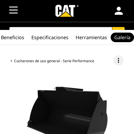
person
SEARCH
search
Beneficios
Especificaciones
Herramientas
Galería
more_vert
Cucharones de uso general - Serie Performance