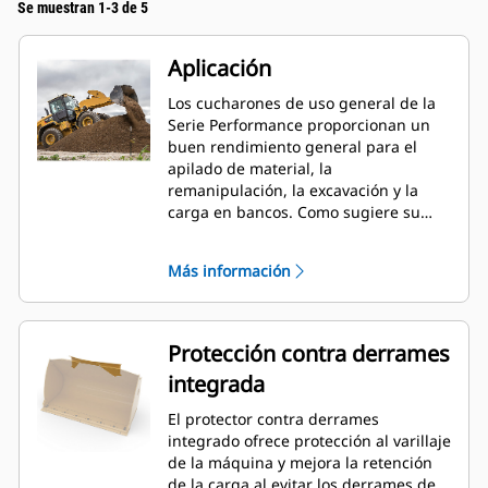
Se muestran 1-3 de 5
Aplicación
Los cucharones de uso general de la
Serie Performance proporcionan un
buen rendimiento general para el
apilado de material, la
remanipulación, la excavación y la
carga en bancos. Como sugiere su
nombre, estos cucharones son
eficaces para cargar desde pilas de
Más información
almacenamiento y desde bancos.
Están diseñados para fuerzas de
desprendimiento y condiciones de
abrasión estándar. Ideal para
Protección contra derrames
aplicaciones de arrastre en retroceso
integrada
y nivelación. El factor de llenado de
los cucharones de la Serie
El protector contra derrames
Performance puede llegar a un 115 %
integrado ofrece protección al varillaje
por sobre la capacidad especificada.
de la máquina y mejora la retención
de la carga al evitar los derrames de