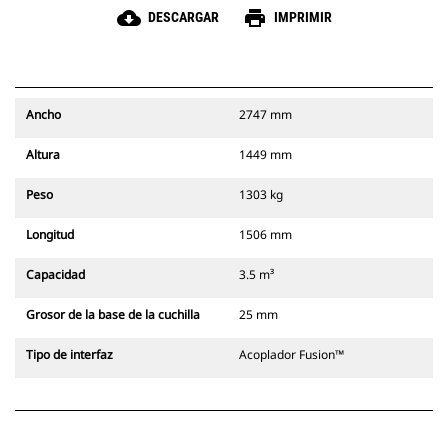
cloud_download
print
DESCARGAR
IMPRIMIR
Ancho
2747 mm
Altura
1449 mm
Peso
1303 kg
Longitud
1506 mm
Capacidad
3.5 m³
Grosor de la base de la cuchilla
25 mm
Tipo de interfaz
Acoplador Fusion™