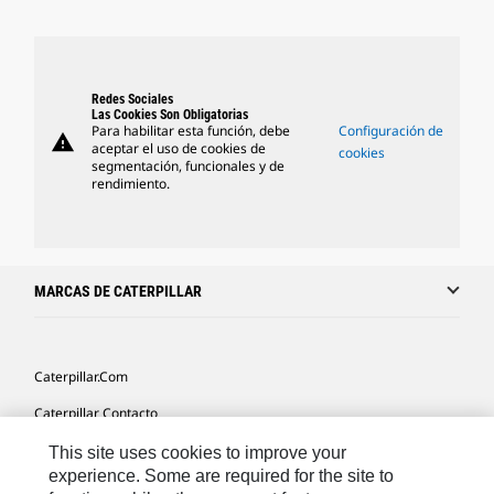
Redes Sociales
Las Cookies Son Obligatorias
Para habilitar esta función, debe
Configuración de
warning
aceptar el uso de cookies de
cookies
segmentación, funcionales y de
rendimiento.
MARCAS DE CATERPILLAR
Caterpillar.com
Caterpillar Contacto
Mis Preferencias De Marketing
This site uses cookies to improve your
experience. Some are required for the site to
Site Map