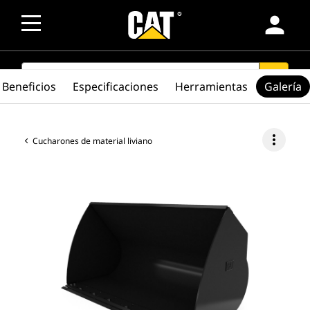
person
SEARCH
search
Beneficios
Especificaciones
Herramientas
Galería
more_vert
Cucharones de material liviano