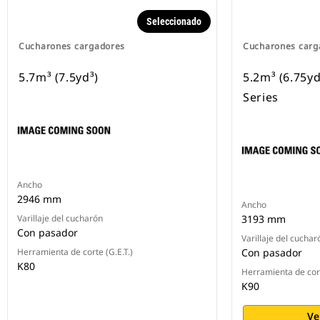
Seleccionado
Cucharones cargadores
Cucharones carg
5.7m³ (7.5yd³)
5.2m³ (6.75y
Series
Ancho
2946 mm
Ancho
Varillaje del cucharón
3193 mm
Con pasador
Varillaje del cuchar
Herramienta de corte (G.E.T.)
Con pasador
K80
Herramienta de cort
K90
Ve