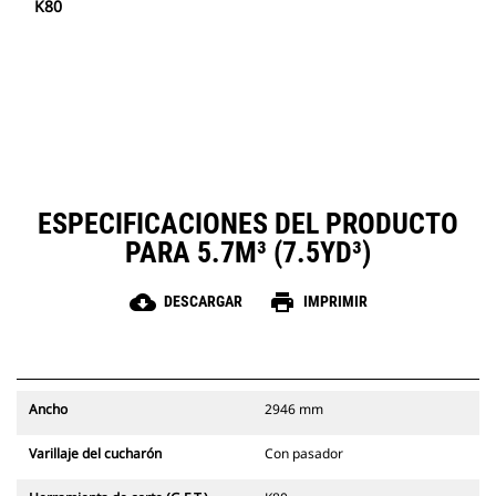
K80
ESPECIFICACIONES DEL PRODUCTO
PARA 5.7M³ (7.5YD³)
cloud_download
print
DESCARGAR
IMPRIMIR
Ancho
2946 mm
Varillaje del cucharón
Con pasador