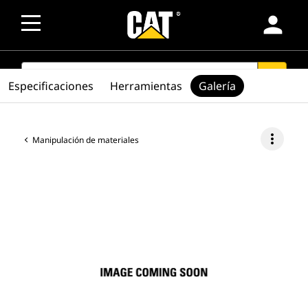
person
SEARCH
search
Especificaciones
Herramientas
Galería
more_vert
Manipulación de materiales