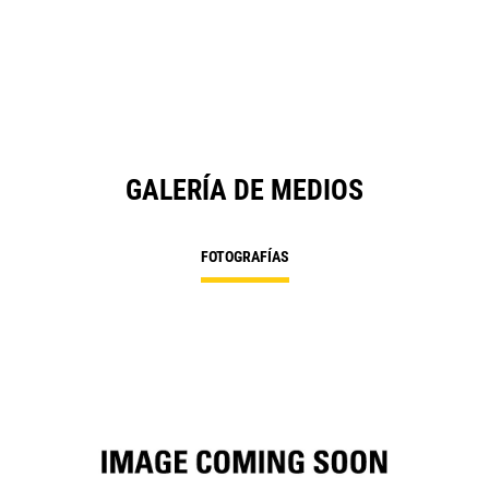
in
a
N
Ta
GALERÍA DE MEDIOS
FOTOGRAFÍAS