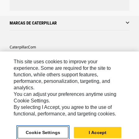
MARCAS DE CATERPILLAR
Caterpillar.com
Caterpillar Contacto
This site uses cookies to improve your
Mis Preferencias De Marketing
experience. Some are required for the site to
function, while others support features,
Site Map
performance, personalization, targeting, and
analytics.
Cookie Settings
You can adjust your preferences anytime using
Legal
Cookie Settings.
By selecting I Accept, you agree to the use of
Privacy
functional, performance, and targeting cookies.
US- Español
© 2026 Caterpillar. Todos los derechos reservados.
Cookie Settings
I Accept