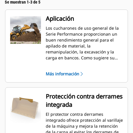
Se muestran 1-3 de 5
Aplicación
Los cucharones de uso general de la
Serie Performance proporcionan un
buen rendimiento general para el
apilado de material, la
remanipulación, la excavación y la
carga en bancos. Como sugiere su
nombre, estos cucharones son
eficaces para cargar desde pilas de
Más información
almacenamiento y desde bancos.
Están diseñados para fuerzas de
desprendimiento y condiciones de
abrasión estándar. Ideal para
Protección contra derrames
aplicaciones de arrastre en retroceso
integrada
y nivelación. El factor de llenado de
los cucharones de la Serie
El protector contra derrames
Performance puede llegar a un 115 %
integrado ofrece protección al varillaje
por sobre la capacidad especificada.
de la máquina y mejora la retención
de la carga al evitar los derrames de