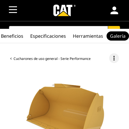
person
SEARCH
search
Beneficios
Especificaciones
Herramientas
Galería
more_vert
Cucharones de uso general - Serie Performance