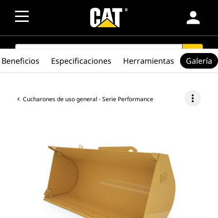
person
SEARCH
search
Beneficios
Especificaciones
Herramientas
Galería
more_vert
Cucharones de uso general - Serie Performance