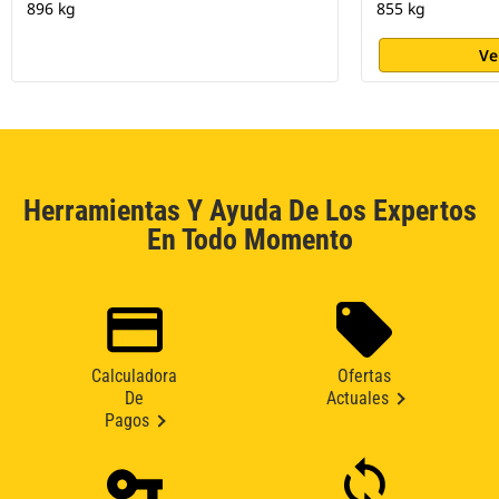
896 kg
855 kg
Ve
Herramientas Y Ayuda De Los Expertos
En Todo Momento
Calculadora
Ofertas
De
Actuales
Pagos