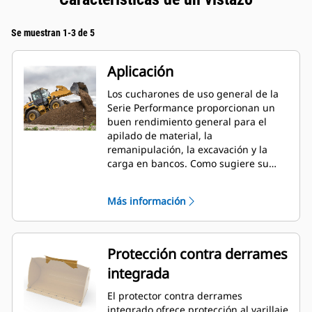
Se muestran 1-3 de 5
Aplicación
Los cucharones de uso general de la
Serie Performance proporcionan un
buen rendimiento general para el
apilado de material, la
remanipulación, la excavación y la
carga en bancos. Como sugiere su
nombre, estos cucharones son
eficaces para cargar desde pilas de
Más información
almacenamiento y desde bancos.
Están diseñados para fuerzas de
desprendimiento y condiciones de
abrasión estándar. Ideal para
Protección contra derrames
aplicaciones de arrastre en retroceso
integrada
y nivelación. El factor de llenado de
los cucharones de la Serie
El protector contra derrames
Performance puede llegar a un 115 %
integrado ofrece protección al varillaje