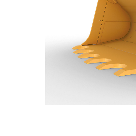
14,9 M³ (19,5 Yd³) - 316-5870
Ben
Cambiar modelo