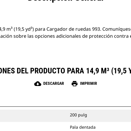
,9 m³ (19,5 yd³) para Cargador de ruedas 993. Comuníquese
ción sobre las opciones adicionales de protección contra 
NES DEL PRODUCTO PARA 14,9 M³ (19,5 Y
cloud_download
print
DESCARGAR
IMPRIMIR
200 pulg
Pala dentada