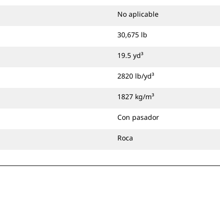
No aplicable
30,675 lb
19.5 yd³
2820 lb/yd³
1827 kg/m³
Con pasador
Roca