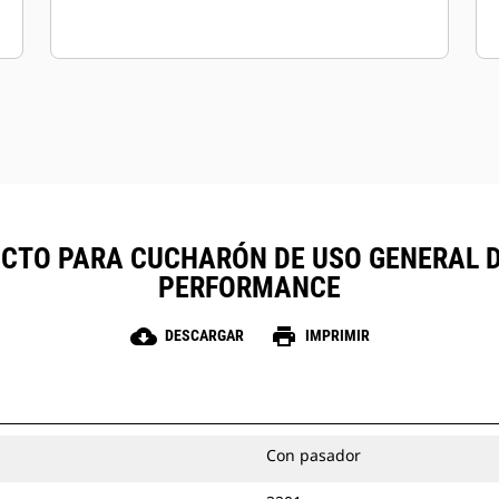
TO PARA CUCHARÓN DE USO GENERAL DE 4
PERFORMANCE
cloud_download
print
DESCARGAR
IMPRIMIR
Con pasador