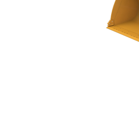
Cucharón De Uso General De 4,2 M³ (5,50 Yd³) De La Serie Performance
Ben
Cambiar modelo