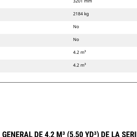
3201 mm
2184 kg
No
No
4.2 m³
4.2 m³
ENERAL DE 4,2 M³ (5,50 YD³) DE LA S