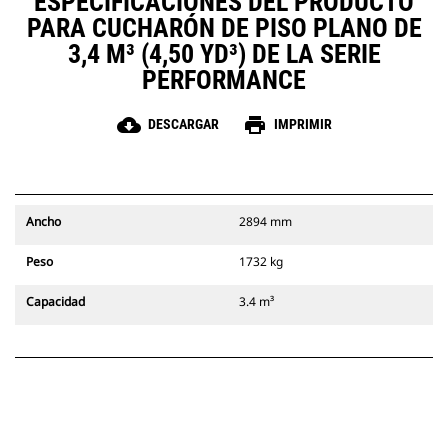
ESPECIFICACIONES DEL PRODUCTO
PARA CUCHARÓN DE PISO PLANO DE
3,4 M³ (4,50 YD³) DE LA SERIE
PERFORMANCE
cloud_download
print
DESCARGAR
IMPRIMIR
Ancho
2894 mm
Peso
1732 kg
Capacidad
3.4 m³