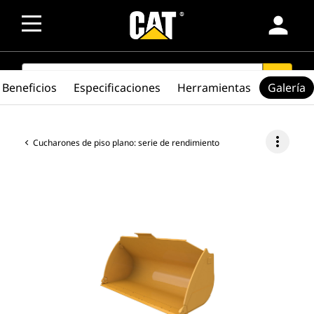
person
SEARCH
search
Beneficios
Especificaciones
Herramientas
Galería
more_vert
Cucharones de piso plano: serie de rendimiento