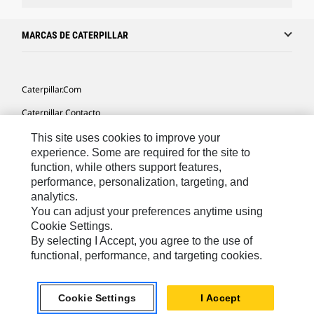
MARCAS DE CATERPILLAR
Caterpillar.com
Caterpillar Contacto
Mis Preferencias De Marketing
This site uses cookies to improve your
experience. Some are required for the site to
Site Map
function, while others support features,
performance, personalization, targeting, and
Cookie Settings
analytics.
Legal
You can adjust your preferences anytime using
Cookie Settings.
Privacy
By selecting I Accept, you agree to the use of
functional, performance, and targeting cookies.
US- Español
© 2026 Caterpillar. Todos los derechos reservados.
Cookie Settings
I Accept