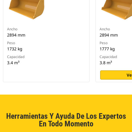
Ancho
Ancho
2894 mm
2894 mm
Peso
Peso
1732 kg
1777 kg
Capacidad
Capacidad
3.4 m³
3.8 m³
Ve
Herramientas Y Ayuda De Los Expertos
En Todo Momento