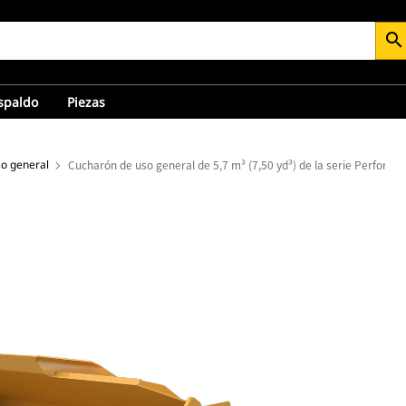
search
espaldo
Piezas
o general
Cucharón de uso general de 5,7 m³ (7,50 yd³) de la serie Performa