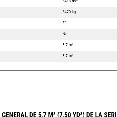
3413 mm
3470 kg
SÍ
No
5.7 m³
5.7 m³
ENERAL DE 5,7 M³ (7,50 YD³) DE LA S