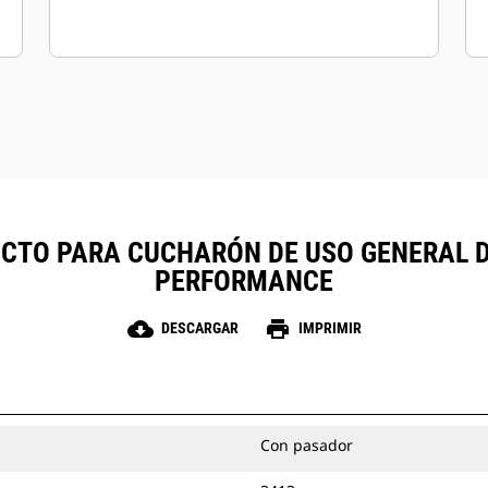
TO PARA CUCHARÓN DE USO GENERAL DE 5
PERFORMANCE
cloud_download
print
DESCARGAR
IMPRIMIR
Con pasador