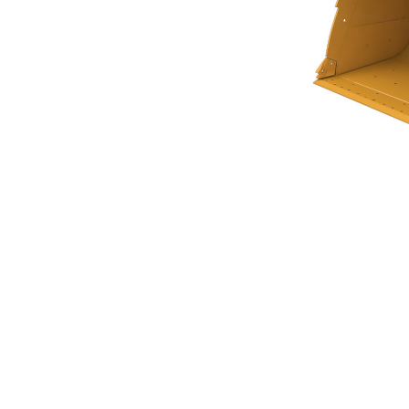
Cucharón De Uso General De 5,7 M³ (7,50 Yd³) De La Serie Performance
Ben
Cambiar modelo