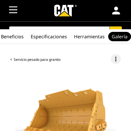
person
SEARCH
search
Beneficios
Especificaciones
Herramientas
Galería
more_vert
Servicio pesado para granito