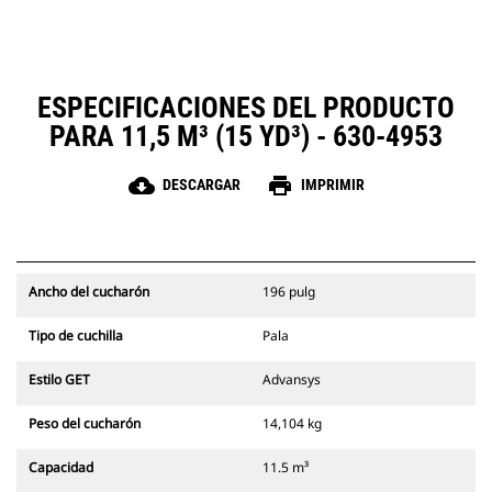
ESPECIFICACIONES DEL PRODUCTO
PARA 11,5 M³ (15 YD³) - 630-4953
cloud_download
print
DESCARGAR
IMPRIMIR
Ancho del cucharón
196 pulg
Tipo de cuchilla
Pala
Estilo GET
Advansys
Peso del cucharón
14,104 kg
Capacidad
11.5 m³