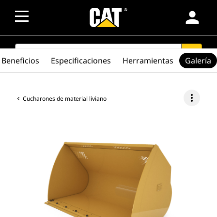
person
SEARCH
search
Beneficios
Especificaciones
Herramientas
Galería
more_vert
Cucharones de material liviano