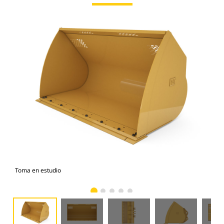
Toma en estudio
Vist