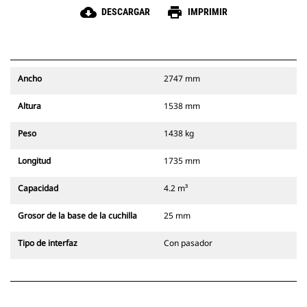
cloud_download
print
DESCARGAR
IMPRIMIR
Ancho
2747 mm
Altura
1538 mm
Peso
1438 kg
Longitud
1735 mm
Capacidad
4.2 m³
Grosor de la base de la cuchilla
25 mm
Tipo de interfaz
Con pasador