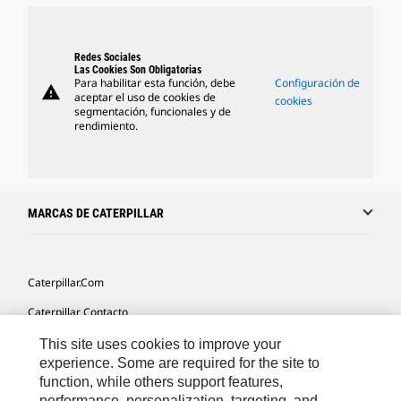
Redes Sociales
Las Cookies Son Obligatorias
Para habilitar esta función, debe
Configuración de
warning
aceptar el uso de cookies de
cookies
segmentación, funcionales y de
rendimiento.
MARCAS DE CATERPILLAR
Caterpillar.com
Caterpillar Contacto
Mis Preferencias De Marketing
This site uses cookies to improve your
experience. Some are required for the site to
Site Map
function, while others support features,
performance, personalization, targeting, and
Cookie Settings