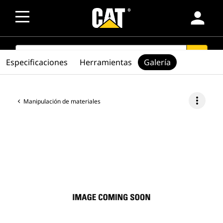
person
SEARCH
search
Especificaciones
Herramientas
Galería
more_vert
Manipulación de materiales