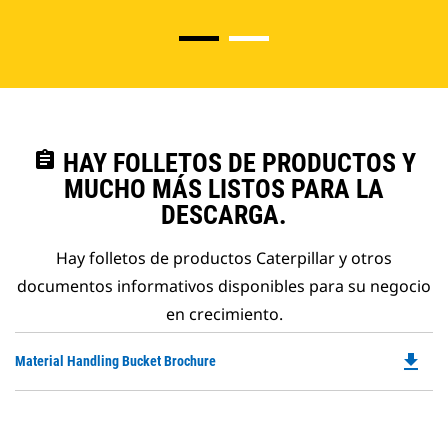
assignment
HAY FOLLETOS DE PRODUCTOS Y
MUCHO MÁS LISTOS PARA LA
DESCARGA.
Hay folletos de productos Caterpillar y otros
documentos informativos disponibles para su negocio
en crecimiento.
file_download
Do
Material Handling Bucket Brochure
P
O
in
a