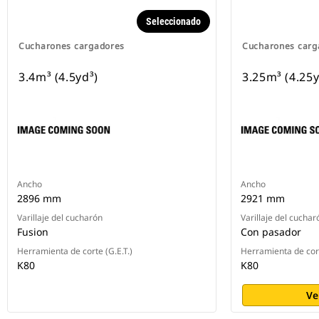
Seleccionado
Cucharones cargadores
Cucharones carg
3.4m³ (4.5yd³)
3.25m³ (4.25y
Ancho
Ancho
2896 mm
2921 mm
Varillaje del cucharón
Varillaje del cuchar
Fusion
Con pasador
Herramienta de corte (G.E.T.)
Herramienta de cort
K80
K80
Ve