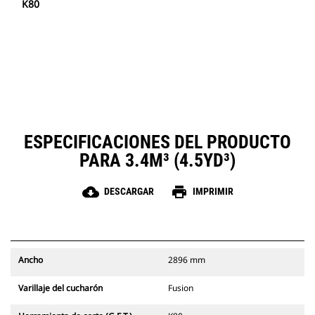
K80
ESPECIFICACIONES DEL PRODUCTO
PARA 3.4M³ (4.5YD³)
cloud_download
print
DESCARGAR
IMPRIMIR
Ancho
2896 mm
Varillaje del cucharón
Fusion