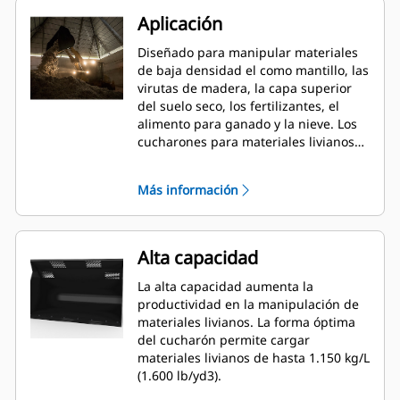
Aplicación
Diseñado para manipular materiales
de baja densidad el como mantillo, las
virutas de madera, la capa superior
del suelo seco, los fertilizantes, el
alimento para ganado y la nieve. Los
cucharones para materiales livianos
de la serie Performance ofrecen más
capacidad para aplicaciones con
Más información
materiales de densidad liviana en
agricultura, manipulación de
desperdicios y otros segmentos. En
general, para estas aplicaciones se
Alta capacidad
necesitan fuerzas de desprendimiento
de moderadas a livianas. El factor de
La alta capacidad aumenta la
llenado de los cucharones de la Serie
productividad en la manipulación de
Performance puede llegar a un 115 %
materiales livianos. La forma óptima
por sobre la capacidad especificada.
del cucharón permite cargar
materiales livianos de hasta 1.150 kg/L
(1.600 lb/yd3).