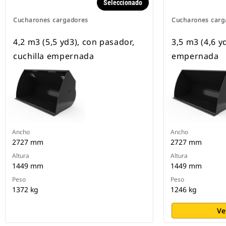
Seleccionado
Cucharones cargadores
Cucharones carg
4,2 m3 (5,5 yd3), con pasador,
3,5 m3 (4,6 yd
cuchilla empernada
empernada
Ancho
Ancho
2727 mm
2727 mm
Altura
Altura
1449 mm
1449 mm
Peso
Peso
1372 kg
1246 kg
Ve