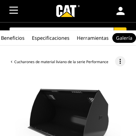
person
SEARCH
search
Beneficios
Especificaciones
Herramientas
Galería
more_vert
Cucharones de material liviano de la serie Performance