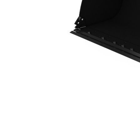
2,5 M³ (3,2 Yd³), Acoplador HPL-ISO, Cuchilla Empernada
Ben
Cambiar modelo