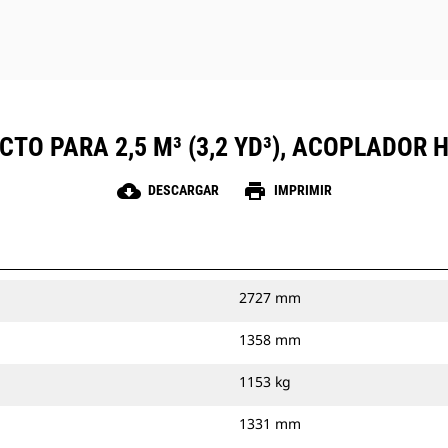
TO PARA 2,5 M³ (3,2 YD³), ACOPLADOR
cloud_download
print
DESCARGAR
IMPRIMIR
2727 mm
1358 mm
1153 kg
1331 mm