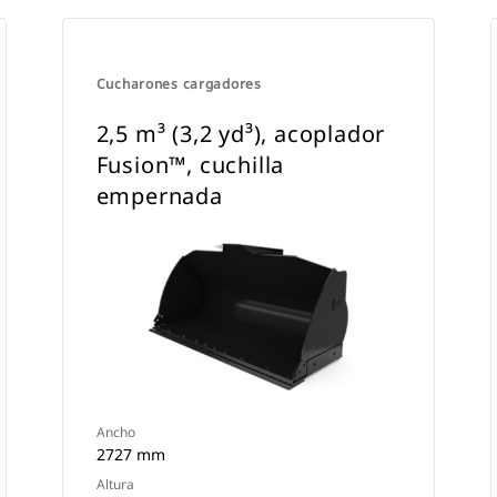
Cucharones cargadores
2,5 m³ (3,2 yd³), acoplador
Fusion™, cuchilla
empernada
Ancho
2727 mm
Altura