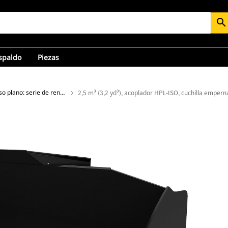
search
espaldo
Piezas
Cucharones de piso plano: serie de rendimiento
2,5 m³ (3,2 yd³), acoplador HPL-ISO, cuchilla emper