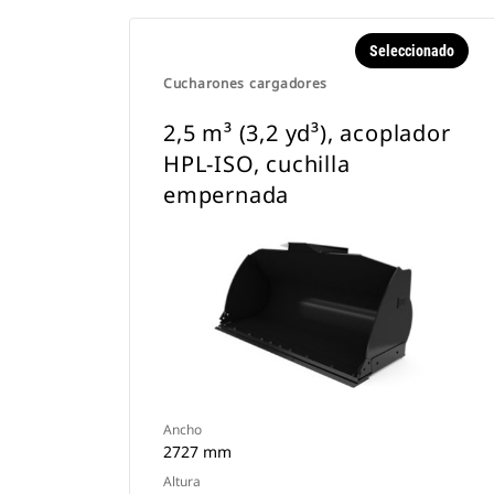
Seleccionado
Cucharones cargadores
2,5 m³ (3,2 yd³), acoplador
HPL-ISO, cuchilla
empernada
Ancho
2727 mm
Altura