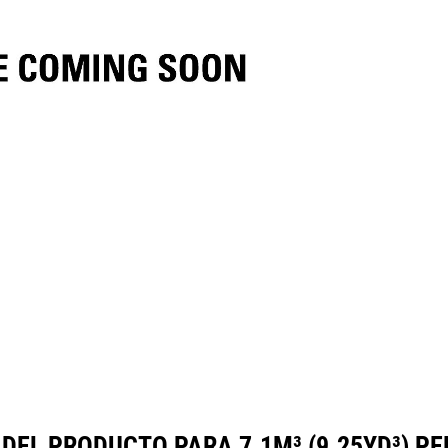
ecificaciones
Herramientas
Galería
 DEL PRODUCTO PARA 7.1M³ (9.25YD³) P