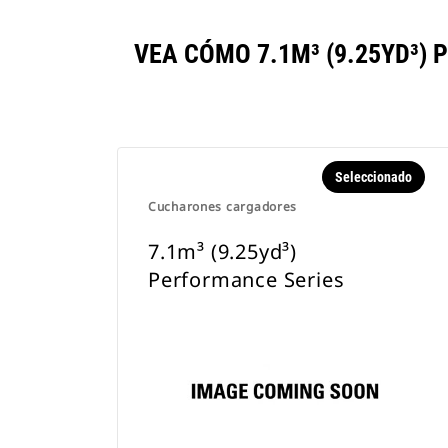
VEA CÓMO 7.1M³ (9.25YD³
Seleccionado
Cucharones cargadores
7.1m³ (9.25yd³)
Performance Series