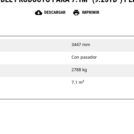
cloud_download
print
DESCARGAR
IMPRIMIR
3447 mm
Con pasador
2788 kg
7.1 m³