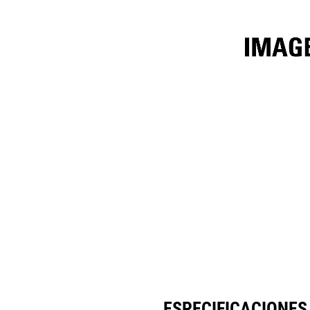
7.1m³ (9.25yd³) Performance Series
Esp
Cambiar modelo
ESPECIFICACIONES