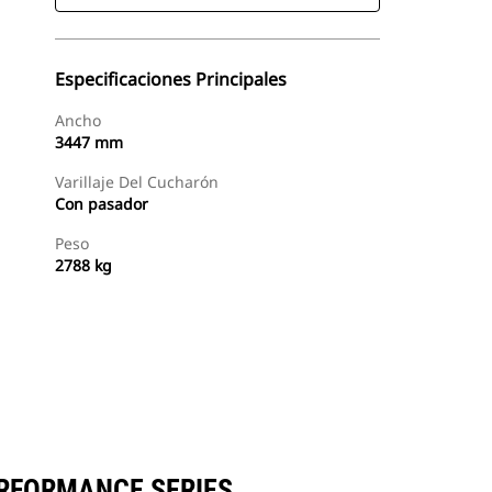
Especificaciones Principales
Ancho
3447 mm
Varillaje Del Cucharón
Con pasador
Peso
2788 kg
Buscar Un Distribuidor
Consultar Precio
ERFORMANCE SERIES