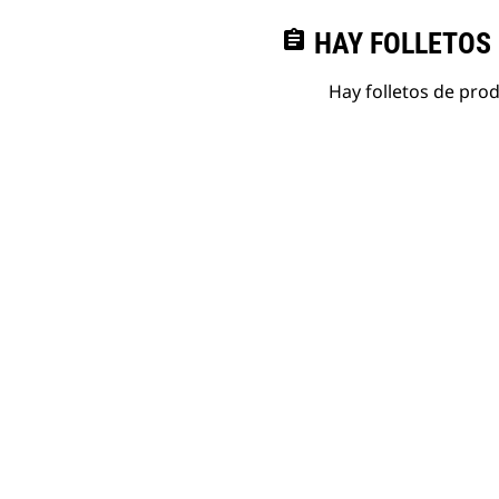
assignment
HAY FOLLETOS
Hay folletos de pro