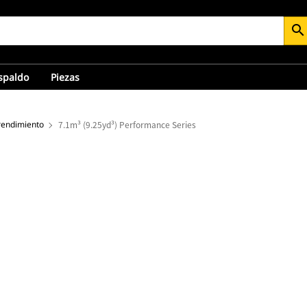
search
espaldo
Piezas
rendimiento
7.1m³ (9.25yd³) Performance Series