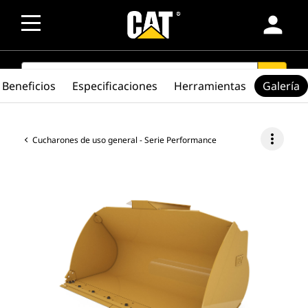
person
SEARCH
search
Beneficios
Especificaciones
Herramientas
Galería
more_vert
Cucharones de uso general - Serie Performance