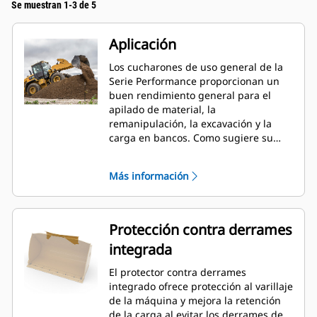
Se muestran 1-3 de 5
Aplicación
Los cucharones de uso general de la
Serie Performance proporcionan un
buen rendimiento general para el
apilado de material, la
remanipulación, la excavación y la
carga en bancos. Como sugiere su
nombre, estos cucharones son
eficaces para cargar desde pilas de
Más información
almacenamiento y desde bancos.
Están diseñados para fuerzas de
desprendimiento y condiciones de
abrasión estándar. Ideal para
Protección contra derrames
aplicaciones de arrastre en retroceso
integrada
y nivelación. El factor de llenado de
los cucharones de la Serie
El protector contra derrames
Performance puede llegar a un 115 %
integrado ofrece protección al varillaje
por sobre la capacidad especificada.
de la máquina y mejora la retención
de la carga al evitar los derrames de