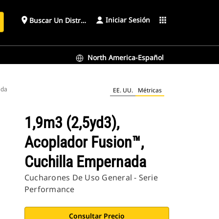
Iniciar Sesión
place
apps
Buscar Un Distribuidor
North America-Español
ada
EE. UU.
Métricas
1,9m3 (2,5yd3),
Acoplador Fusion™,
Cuchilla Empernada
Cucharones De Uso General - Serie
Performance
Consultar Precio