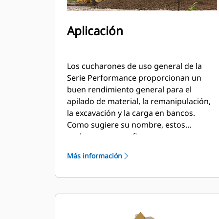
Aplicación
Los cucharones de uso general de la
Serie Performance proporcionan un
buen rendimiento general para el
apilado de material, la remanipulación,
la excavación y la carga en bancos.
Como sugiere su nombre, estos
cucharones son eficaces para cargar
desde pilas de almacenamiento y desde
Más información
bancos. Están diseñados para fuerzas
de desprendimiento y condiciones de
abrasión estándar. Ideal para
aplicaciones de arrastre en retroceso y
nivelación. El factor de llenado de los
cucharones de la Serie Performance