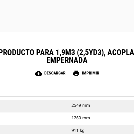
PRODUCTO PARA 1,9M3 (2,5YD3), ACOPL
EMPERNADA
cloud_download
print
DESCARGAR
IMPRIMIR
2549 mm
1260 mm
911 kg