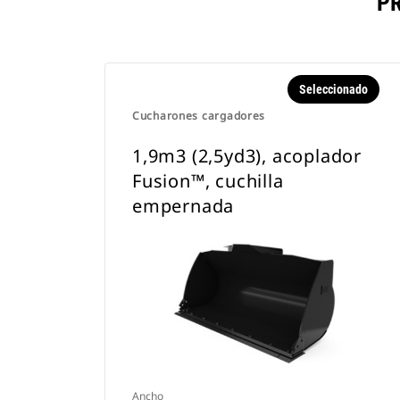
P
Seleccionado
Cucharones cargadores
1,9m3 (2,5yd3), acoplador
Fusion™, cuchilla
empernada
Ancho