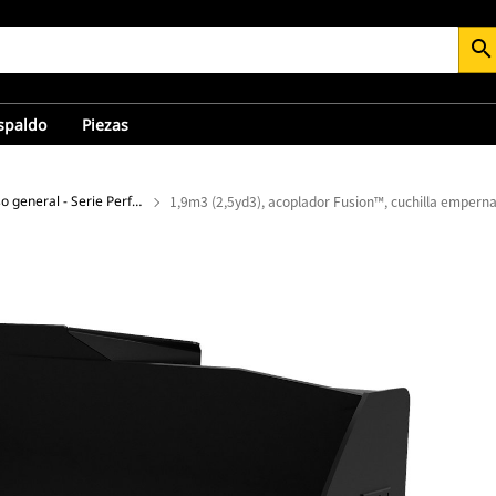
search
espaldo
Piezas
Cucharones de uso general - Serie Performance
1,9m3 (2,5yd3), acoplador Fusion™, cuchilla empern