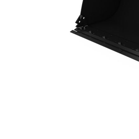
1,9m3 (2,5yd3), Acoplador Fusion™, Cuchilla Empernada
Ben
Cambiar modelo