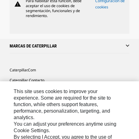
Para habilitar esta función, debe
Configuración de
warning
aceptar el uso de cookies de
cookies
segmentación, funcionales y de
rendimiento.
MARCAS DE CATERPILLAR
Caterpillar.com
Caterpillar Contacto
Mis Preferencias De Marketing
This site uses cookies to improve your
experience. Some are required for the site to
Site Map
function, while others support features,
performance, personalization, targeting, and
Cookie Settings
analytics.
Legal
You can adjust your preferences anytime using
Cookie Settings.
Privacy
By selecting I Accept, you agree to the use of