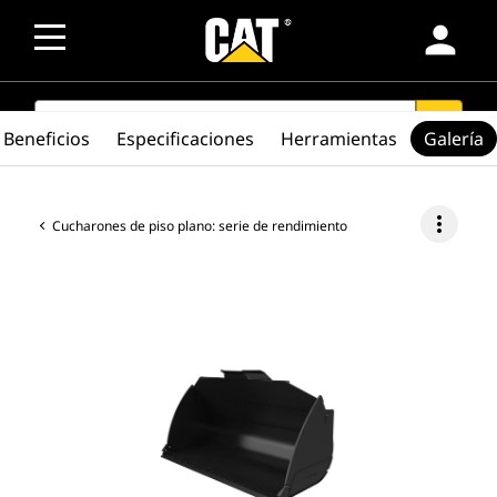
person
SEARCH
search
Beneficios
Especificaciones
Herramientas
Galería
more_vert
Cucharones de piso plano: serie de rendimiento