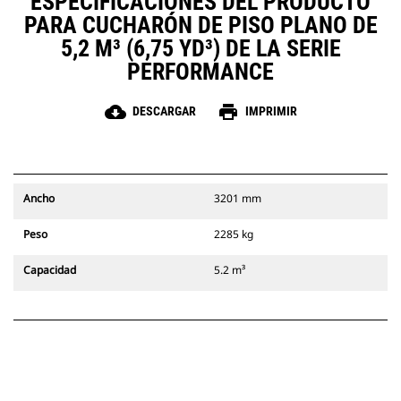
ESPECIFICACIONES DEL PRODUCTO
PARA CUCHARÓN DE PISO PLANO DE
5,2 M³ (6,75 YD³) DE LA SERIE
PERFORMANCE
cloud_download
print
DESCARGAR
IMPRIMIR
Ancho
3201 mm
Peso
2285 kg
Capacidad
5.2 m³