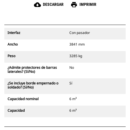
cloud_download
print
DESCARGAR
IMPRIMIR
Interfaz
Con pasador
Ancho
3841 mm
Peso
3285 kg
¿Admite protectores de barras
No
laterales? (Sí/No)
¿Se incluye borde empernado o
Sí
soldado? (Sí/No)
Capacidad nominal
6 m³
Capacidad
6 m³