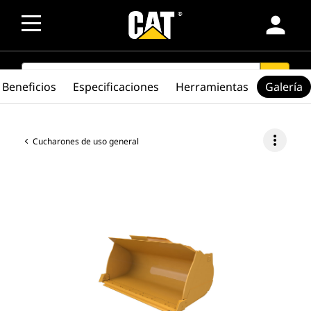
person
SEARCH
search
Beneficios
Especificaciones
Herramientas
Galería
more_vert
Cucharones de uso general