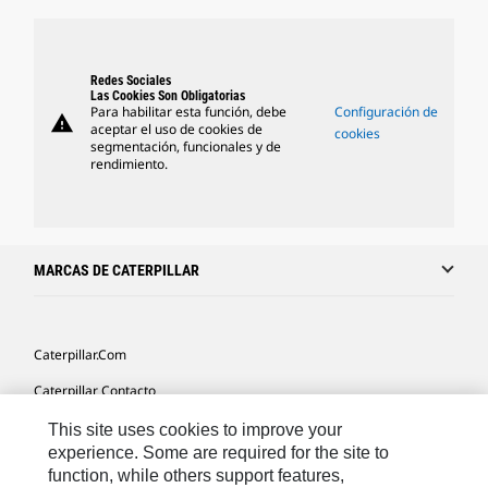
Redes Sociales
Las Cookies Son Obligatorias
Para habilitar esta función, debe
Configuración de
warning
aceptar el uso de cookies de
cookies
segmentación, funcionales y de
rendimiento.
MARCAS DE CATERPILLAR
Caterpillar.com
Caterpillar Contacto
Mis Preferencias De Marketing
This site uses cookies to improve your
experience. Some are required for the site to
Site Map
function, while others support features,