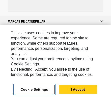
MARCAS DE CATERPILLAR
This site uses cookies to improve your
experience. Some are required for the site to
Caterpillar.com
function, while others support features,
performance, personalization, targeting, and
Caterpillar Contacto
analytics.
Mis Preferencias De Marketing
You can adjust your preferences anytime using
Cookie Settings.
Site Map
By selecting I Accept, you agree to the use of
Cookie Settings
functional, performance, and targeting cookies.
Legal
Cookie Settings
I Accept
Privacy
US- Español
© 2026 Caterpillar. Todos los derechos reservados.