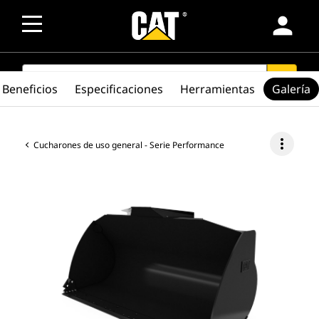
person
SEARCH
search
Beneficios
Especificaciones
Herramientas
Galería
more_vert
Cucharones de uso general - Serie Performance