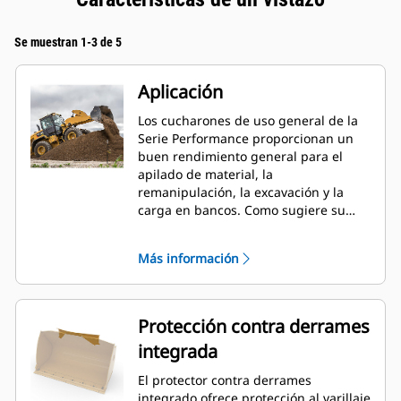
Se muestran 1-3 de 5
Aplicación
Los cucharones de uso general de la
Serie Performance proporcionan un
buen rendimiento general para el
apilado de material, la
remanipulación, la excavación y la
carga en bancos. Como sugiere su
nombre, estos cucharones son
eficaces para cargar desde pilas de
Más información
almacenamiento y desde bancos.
Están diseñados para fuerzas de
desprendimiento y condiciones de
abrasión estándar. Ideal para
Protección contra derrames
aplicaciones de arrastre en retroceso
integrada
y nivelación. El factor de llenado de
los cucharones de la Serie
El protector contra derrames
Performance puede llegar a un 115 %
integrado ofrece protección al varillaje