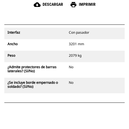
cloud_download
print
DESCARGAR
IMPRIMIR
Interfaz
Con pasador
Ancho
3201 mm
Peso
2079 kg
¿Admite protectores de barras
No
laterales? (Sí/No)
¿Se incluye borde empernado o
No
soldado? (Sí/No)