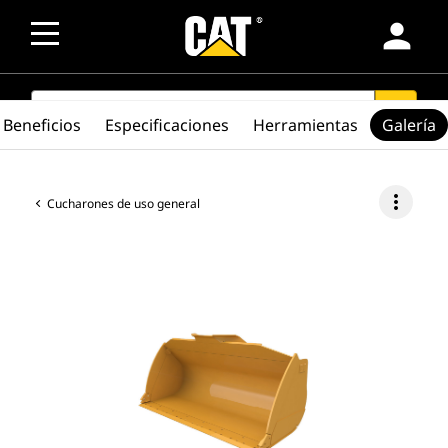
person
SEARCH
search
Beneficios
Especificaciones
Herramientas
Galería
more_vert
Cucharones de uso general