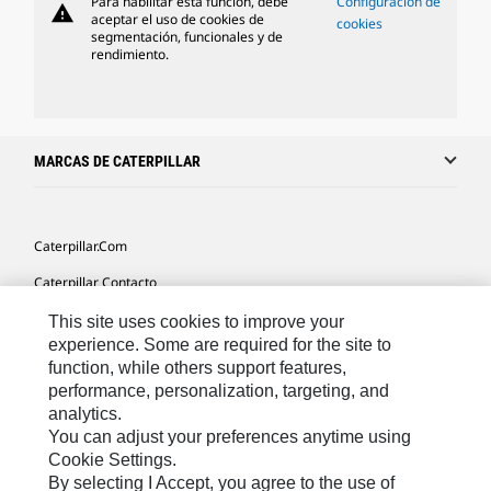
Para habilitar esta función, debe
Configuración de
warning
aceptar el uso de cookies de
cookies
segmentación, funcionales y de
rendimiento.
MARCAS DE CATERPILLAR
Caterpillar.com
Caterpillar Contacto
Mis Preferencias De Marketing
This site uses cookies to improve your
experience. Some are required for the site to
Site Map
function, while others support features,
performance, personalization, targeting, and
Cookie Settings
analytics.
Legal
You can adjust your preferences anytime using
Cookie Settings.
Privacy
By selecting I Accept, you agree to the use of