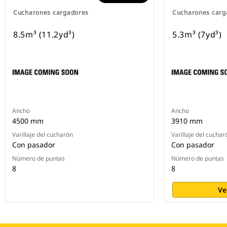
Cucharones cargadores
Cucharones carg
8.5m³ (11.2yd³)
5.3m³ (7yd³)
Ancho
Ancho
4500 mm
3910 mm
Varillaje del cucharón
Varillaje del cuchar
Con pasador
Con pasador
Número de puntas
Número de puntas
8
8
Ve