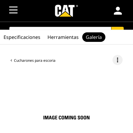
person
SEARCH
search
Especificaciones
Herramientas
Galería
more_vert
Cucharones para escoria