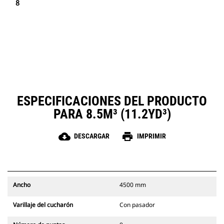
8
ESPECIFICACIONES DEL PRODUCTO
PARA 8.5M³ (11.2YD³)
cloud_download
print
DESCARGAR
IMPRIMIR
Ancho
4500 mm
Varillaje del cucharón
Con pasador