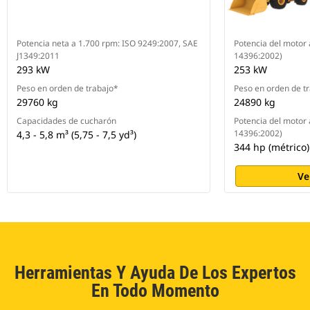
Potencia neta a 1.700 rpm: ISO 9249:2007, SAE
Potencia del motor 
J1349:2011
14396:2002)
293 kW
253 kW
Peso en orden de trabajo*
Peso en orden de t
29760 kg
24890 kg
Capacidades de cucharón
Potencia del motor 
14396:2002)
4,3 - 5,8 m³ (5,75 - 7,5 yd³)
344 hp (métrico)
Ve
Herramientas Y Ayuda De Los Expertos
En Todo Momento