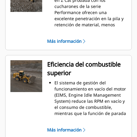
en Z Cat probada con los
y validación de la máquina dan
cucharones de la serie
como resultado una excelente
Performance ofrecen una
confiabilidad y tiempo de
excelente penetración en la pila y
disponibilidad.
retención de material, menos
tiempo de excavación y fuerzas de
desprendimiento altas. Esto
Más información
proporciona un bajo consumo de
combustible y una capacidad de
producción máxima.
La servotransmisión planetaria
Eficiencia del combustible
automática de servicio pesado,
superior
controlada electrónicamente y
diseñada por Caterpillar, con
El sistema de gestión del
cambio manual a primera marcha,
funcionamiento en vacío del motor
ofrece eficiencia, durabilidad y
(EIMS, Engine Idle Management
cambios de marcha suaves.
System) reduce las RPM en vacío y
El sistema de control de
el consumo de combustible,
amortiguación optativo mejora la
mientras que la función de parada
uniformidad de desplazamiento
del motor en vacío apaga el motor
en terrenos difíciles, lo cual
después de un período de tiempo
aumenta la confianza y la
Más información
preestablecido.
eficiencia y garantiza una