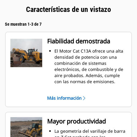
Características de un vistazo
Se muestran 1-3 de 7
Fiabilidad demostrada
El Motor Cat C13A ofrece una alta
densidad de potencia con una
combinación de sistemas
electrónicos, de combustible y de
aire probados. Además, cumple
con las normas de emisiones.
La alta densidad de potencia y la
eficiencia del combustible
Más información
distinguen a nuestros motores.
Nuestros motores cuentan con
sistemas electrónicos, de inyección
de combustible y de gestión del
Mayor productividad
aire Cat.
Los procesos rigurosos de
La geometría del varillaje de barra
selección de componentes, diseño