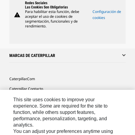
Redes Sociales
Las Cookies Son Obligatorias
Para habilitar esta función, debe
Configuración de
warning
aceptar el uso de cookies de
cookies
segmentación, funcionales y de
rendimiento.
MARCAS DE CATERPILLAR
Caterpillar.com
Caterpillar Contacto
Mis Preferencias De Marketing
This site uses cookies to improve your
experience. Some are required for the site to
Site Map
function, while others support features,
Cookie Settings
performance, personalization, targeting, and
analytics.
Legal
You can adjust your preferences anytime using