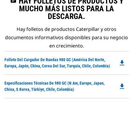
HAY FOLLETOS DE PRODUCTOS Y
MUCHO MÁS LISTOS PARA LA
DESCARGA.
Hay folletos de productos Caterpillar y otros
documentos informativos disponibles para su negocio
en crecimiento.
Do
Folleto Del Cargador De Ruedas 980 GC (América Del Norte,
file_download
P
Europa, Japón, China, Corea Del Sur, Turquía, Chile, Colombia)
O
in
Do
Especificaciones Técnicas De 980 GC (N Am, Europe, Japan,
a
file_download
P
China, S Korea, Türkiye, Chile, Colombia)
N
O
Ta
in
a
N
Ta