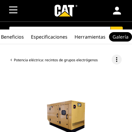
person
SEARCH
search
Beneficios
Especificaciones
Herramientas
Galería
more_vert
Potencia eléctrica: recintos de grupos electrógenos