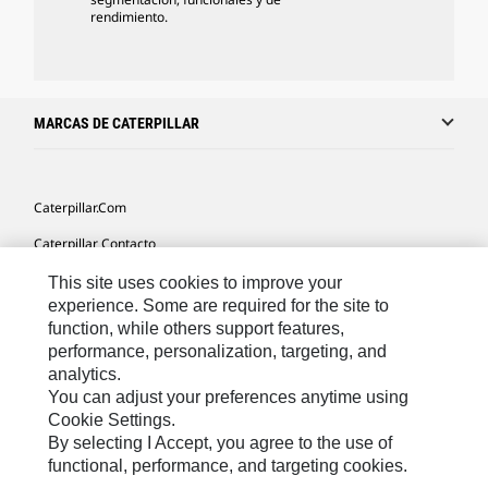
rendimiento.
MARCAS DE CATERPILLAR
Caterpillar.com
Caterpillar Contacto
Mis Preferencias De Marketing
This site uses cookies to improve your
experience. Some are required for the site to
Site Map
function, while others support features,
performance, personalization, targeting, and
Cookie Settings
analytics.
Legal
You can adjust your preferences anytime using
Cookie Settings.
Privacy
By selecting I Accept, you agree to the use of
functional, performance, and targeting cookies.