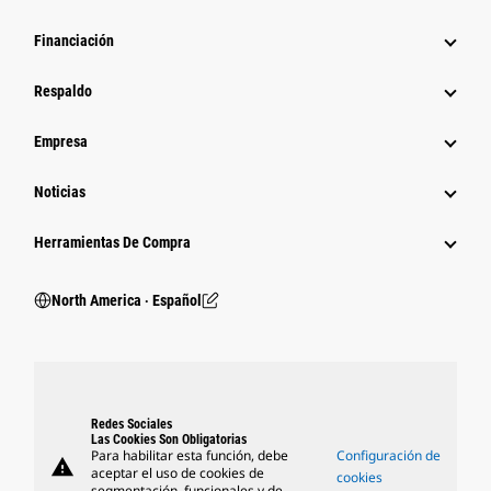
Financiación
Respaldo
Empresa
Noticias
Herramientas De Compra
North America ‧ Español
Redes Sociales
Las Cookies Son Obligatorias
Para habilitar esta función, debe
Configuración de
warning
aceptar el uso de cookies de
cookies
segmentación, funcionales y de