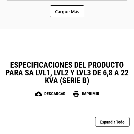
esparcidora a fin de garantizar la seguridad
Cargue Más
Ventana de visualización del panel de control
Área de tope superior resistente a los roedores
ESPECIFICACIONES DEL PRODUCTO
PARA SA LVL1, LVL2 Y LVL3 DE 6,8 A 22
KVA (SERIE B)
cloud_download
print
DESCARGAR
IMPRIMIR
Expandir Todo