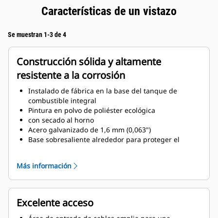
Características de un vistazo
Se muestran 1-3 de 4
Construcción sólida y altamente
resistente a la corrosión
Instalado de fábrica en la base del tanque de
combustible integral
Pintura en polvo de poliéster ecológica
con secado al horno
Acero galvanizado de 1,6 mm (0,063")
Base sobresaliente alrededor para proteger el
recinto
Postes de esquina termoplásticos de ingeniería de
Más información
alto grado de protección
Cierres de puerta de compresión para un sellado
sólido
Sujetadores de acero inoxidable con recubrimiento
Excelente acceso
de zinc o negro
Sistema de silenciador de escape residencial