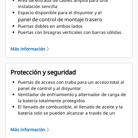
Área de entrada de cables amplia para una
montado internamente
instalación sencilla
Espacio disponible para el disyuntor y el
panel de control de montaje trasero
Puertas dobles en ambos lados
Puertas con bisagras verticales con barras sólidas
para mantener las puertas abiertas con una
rotación de 135°.
Más información
Tuberías de drenaje de aceite lubricante y
refrigerante en el exterior
del recinto y válvulas de drenaje con
Protección y seguridad
terminaciones
Cubierta de llenado del radiador
Puertas de acceso con traba para un acceso total al
panel de control y al disyuntor
Ventilador de enfriamiento y alternador de carga de
la batería totalmente protegidos
El llenado de combustible, el llenado de aceite y la
batería solo se pueden alcanzar a través de un
acceso con traba
Botón de parada de emergencia montado en el
Más información
exterior
Diseño para el levantamiento de la barra