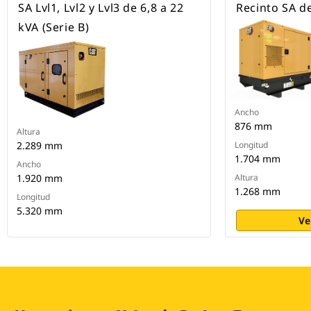
SA Lvl1, Lvl2 y Lvl3 de 6,8 a 22
Recinto SA de
kVA (Serie B)
Ancho
876 mm
Altura
2.289 mm
Longitud
1.704 mm
Ancho
1.920 mm
Altura
1.268 mm
Longitud
5.320 mm
Ve