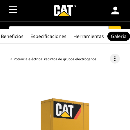
person
SEARCH
search
Beneficios
Especificaciones
Herramientas
Galería
more_vert
Potencia eléctrica: recintos de grupos electrógenos