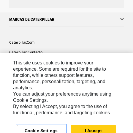
MARCAS DE CATERPILLAR
Caterpillar.com
Caterpillar Contacto
Mis Preferencias De Marketing
This site uses cookies to improve your
experience. Some are required for the site to
Site Map
function, while others support features,
performance, personalization, targeting, and
Cookie Settings
analytics.
Legal
You can adjust your preferences anytime using
Cookie Settings.
Privacy
By selecting I Accept, you agree to the use of
functional, performance, and targeting cookies.
US- Español
© 2026 Caterpillar. Todos los derechos reservados.
Cookie Settings
I Accept