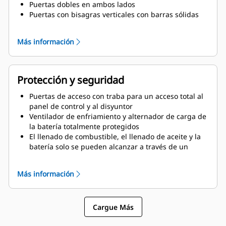
Puertas dobles en ambos lados
Puertas con bisagras verticales con barras sólidas
para mantener las puertas abiertas con una
rotación de 135°.
Más información
Tuberías de drenaje de aceite lubricante y
refrigerante en el exterior
del recinto y válvulas de drenaje con
Protección y seguridad
terminaciones
Cubierta de llenado del radiador
Puertas de acceso con traba para un acceso total al
panel de control y al disyuntor
Ventilador de enfriamiento y alternador de carga de
la batería totalmente protegidos
El llenado de combustible, el llenado de aceite y la
batería solo se pueden alcanzar a través de un
acceso con traba
Botón de parada de emergencia montado en el
Más información
exterior
Diseño para el levantamiento de la barra
esparcidora a fin de garantizar la seguridad
Cargue Más
Ventana de visualización del panel de control
Área de tope superior resistente a los roedores