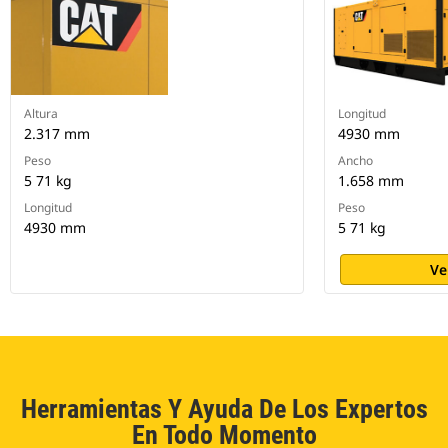
Altura
Longitud
2.317 mm
4930 mm
Peso
Ancho
5 71 kg
1.658 mm
Longitud
Peso
4930 mm
5 71 kg
Ve
Herramientas Y Ayuda De Los Expertos
En Todo Momento