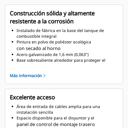
Construcción sólida y altamente
resistente a la corrosión
Instalado de fábrica en la base del tanque de
combustible integral
Pintura en polvo de poliéster ecológica
con secado al horno
Acero galvanizado de 1,6 mm (0,063")
Base sobresaliente alrededor para proteger el
recinto
Postes de esquina termoplásticos de ingeniería
Más información
de alto grado de protección
Cierres de puerta de compresión para un sellado
sólido
Sujetadores de acero inoxidable con recubrimiento
Excelente acceso
de zinc o negro
Área de entrada de cables amplia para una
Sistema de silenciador de escape residencial
instalación sencilla
montado internamente
Espacio disponible para el disyuntor y el
panel de control de montaje trasero