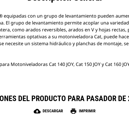
® equipadas con un grupo de levantamiento pueden aument
na. El grupo de levantamiento permite acoplar una varieda
tera, como arados reversibles, arados en V y hojas rectas,
 herramientas optativas a su motoniveladora Cat, puede hac
se necesite un sistema hidráulico y planchas de montaje, s
ara Motoniveladoras Cat 140 JOY, Cat 150 JOY y Cat 160 JOY
IONES DEL PRODUCTO PARA PASADOR DE 2
cloud_download
print
DESCARGAR
IMPRIMIR