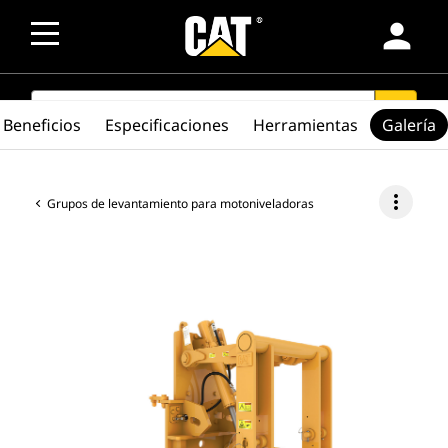
person
SEARCH
search
Beneficios
Especificaciones
Herramientas
Galería
more_vert
Grupos de levantamiento para motoniveladoras