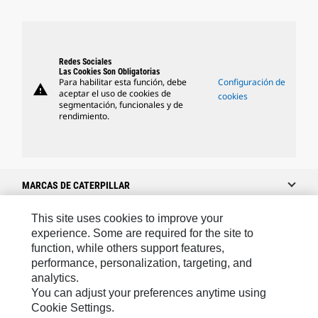
Redes Sociales
Las Cookies Son Obligatorias
Para habilitar esta función, debe
Configuración de
warning
aceptar el uso de cookies de
cookies
segmentación, funcionales y de
rendimiento.
MARCAS DE CATERPILLAR
This site uses cookies to improve your
experience. Some are required for the site to
Caterpillar.com
function, while others support features,
performance, personalization, targeting, and
Caterpillar Contacto
analytics.
Mis Preferencias De Marketing
You can adjust your preferences anytime using
Cookie Settings.
Site Map