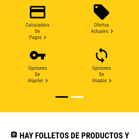
Calculadora
Ofertas
De
Actuales
Pagos
Opciones
Opciones
De
De
Alquiler
Usados
assignment
HAY FOLLETOS DE PRODUCTOS Y