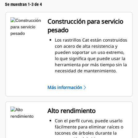
Se muestran 1-3 de 4
Construcción para servicio
pesado
Los rastrillos Cat están construidos
con acero de alta resistencia y
pueden soportar un uso extremo,
lo que significa que puede usar la
herramienta por más tiempo sin la
necesidad de mantenimiento.
Los dientes inferiores son de 51
mm (2") de ancho y se pueden
Más información
reemplazar con adaptadores de
herramienta de corte (GET, Ground
Engaging Tool).
El rastrillo Cat ofrece una vida útil
Alto rendimiento
mejorada sin contacto de diente a
diente con la tenaza Cat y le da
Con el perfil curvo, puede usarlo
más capacidades de manipulación
fácilmente para eliminar raíces o
de materiales.
tocones de árboles durante la