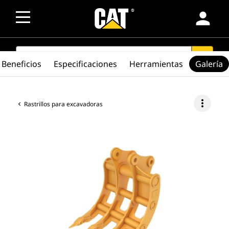
person
SEARCH
search
Beneficios
Especificaciones
Herramientas
Galería
more_vert
Rastrillos para excavadoras