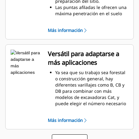
Los dientes del rastrillo se
preparación del sitio.
conectan con acero reforzado en
Las puntas afiladas le ofrecen una
tres lugares para ayudar a evitar
máxima penetración en el suelo
que se dañen en aplicaciones
para sacar raíces complicadas y
demandantes.
despejar el lugar de trabajo.
Más información
Los rastrillos Cat están reforzados
con acero resistente y tienen
ranuras, lo que es ideal para
separar y sujetar residuos.
Versátil para adaptarse a
Elija entre tres, cuatro o cinco
más aplicaciones
dientes para combinar con su
máquina y aplicación.
Ya sea que su trabajo sea forestal
o construcción general, hay
diferentes varillajes como B, CB y
DB para combinar con más
modelos de excavadoras Cat, y
puede elegir el número necesario
de dientes del rastrillo Cat para su
lugar de trabajo.
Más información
El rastrillo Cat está diseñado no
solo para utilizar la potencia de su
excavadora Cat, también lo está