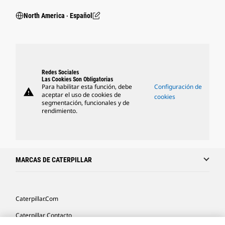
North America ‧ Español
Redes Sociales
Las Cookies Son Obligatorias
Para habilitar esta función, debe
Configuración de
warning
aceptar el uso de cookies de
cookies
segmentación, funcionales y de
rendimiento.
MARCAS DE CATERPILLAR
Caterpillar.com
Caterpillar Contacto