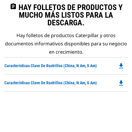
assignment
HAY FOLLETOS DE PRODUCTOS Y
MUCHO MÁS LISTOS PARA LA
DESCARGA.
Hay folletos de productos Caterpillar y otros
documentos informativos disponibles para su negocio
en crecimiento.
file_download
Do
Características Clave De Rastrillos (China, N Am, S Am)
P
O
file_download
Do
Características Clave De Rastrillos (China, N Am, S Am)
in
P
a
O
N
in
Ta
a
N
Ta