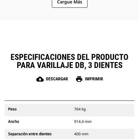
Cargue Más
para que se combine con tenazas
Cat a fin de mover más material.
Utilice el rastrillo Cat para los
camiones y las rectificadoras de
limpieza, apilado y carga.
El rastrillo Cat es compatible con el
acoplador del sujetapasador Cat
para ayudarlo a expandir las
capacidades de manipulación de
ESPECIFICACIONES DEL PRODUCTO
material liviano.
PARA VARILLAJE DB, 3 DIENTES
cloud_download
print
DESCARGAR
IMPRIMIR
Peso
764 kg
Ancho
914.4 mm
Separación entre dientes
400 mm