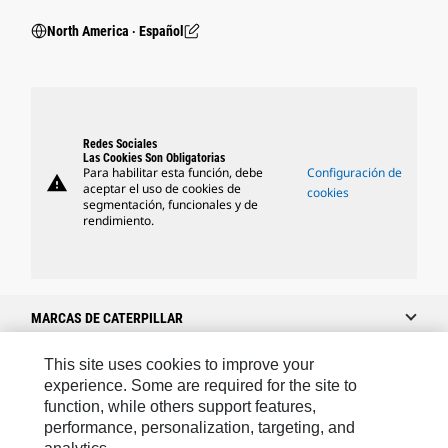
North America ‧ Español
Redes Sociales
Las Cookies Son Obligatorias
Para habilitar esta función, debe
Configuración de
warning
aceptar el uso de cookies de
cookies
segmentación, funcionales y de
rendimiento.
MARCAS DE CATERPILLAR
This site uses cookies to improve your
experience. Some are required for the site to
Caterpillar.com
function, while others support features,
performance, personalization, targeting, and
Caterpillar Contacto