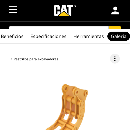
person
SEARCH
search
Beneficios
Especificaciones
Herramientas
Galería
more_vert
Rastrillos para excavadoras