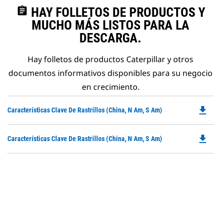
assignment
HAY FOLLETOS DE PRODUCTOS Y
MUCHO MÁS LISTOS PARA LA
DESCARGA.
Hay folletos de productos Caterpillar y otros
documentos informativos disponibles para su negocio
en crecimiento.
file_download
Do
Características Clave De Rastrillos (China, N Am, S Am)
P
O
file_download
Do
Características Clave De Rastrillos (China, N Am, S Am)
in
P
a
O
N
in
Ta
a
N
Ta