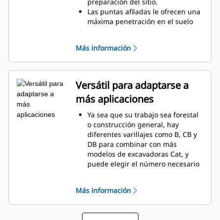
Los dientes del rastrillo se
preparación del sitio.
conectan con acero reforzado en
Las puntas afiladas le ofrecen una
tres lugares para ayudar a evitar
máxima penetración en el suelo
que se dañen en aplicaciones
para sacar raíces complicadas y
demandantes.
despejar el lugar de trabajo.
Más información
Los rastrillos Cat están reforzados
con acero resistente y tienen
ranuras, lo que es ideal para
separar y sujetar residuos.
Versátil para adaptarse a
Elija entre tres, cuatro o cinco
más aplicaciones
dientes para combinar con su
máquina y aplicación.
Ya sea que su trabajo sea forestal
o construcción general, hay
diferentes varillajes como B, CB y
DB para combinar con más
modelos de excavadoras Cat, y
puede elegir el número necesario
de dientes del rastrillo Cat para su
lugar de trabajo.
Más información
El rastrillo Cat está diseñado no
solo para utilizar la potencia de su
excavadora Cat, también lo está