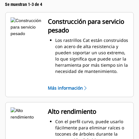
Se muestran 1-3 de 4
Construcción para servicio
pesado
Los rastrillos Cat están construidos
con acero de alta resistencia y
pueden soportar un uso extremo,
lo que significa que puede usar la
herramienta por más tiempo sin la
necesidad de mantenimiento.
Los dientes inferiores son de 51
mm (2") de ancho y se pueden
Más información
reemplazar con adaptadores de
herramienta de corte (GET, Ground
Engaging Tool).
El rastrillo Cat ofrece una vida útil
Alto rendimiento
mejorada sin contacto de diente a
diente con la tenaza Cat y le da
Con el perfil curvo, puede usarlo
más capacidades de manipulación
fácilmente para eliminar raíces o
de materiales.
tocones de árboles durante la