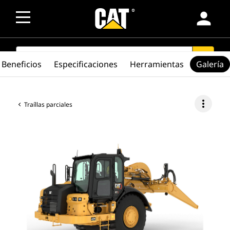
person
SEARCH
search
Beneficios
Especificaciones
Herramientas
Galería
more_vert
Traíllas parciales