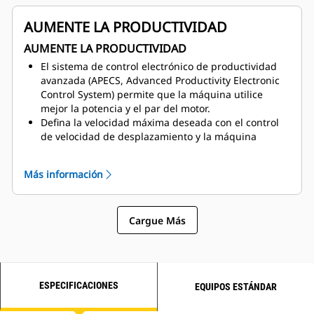
de compresión del motor.
AUMENTE LA PRODUCTIVIDAD
AUMENTE LA PRODUCTIVIDAD
El sistema de control electrónico de productividad
avanzada (APECS, Advanced Productivity Electronic
Control System) permite que la máquina utilice
mejor la potencia y el par del motor.
Defina la velocidad máxima deseada con el control
de velocidad de desplazamiento y la máquina
encontrará la marcha más adecuada para el motor y
la transmisión. De esta manera, logrará un menor
Más información
consumo de combustible en áreas de velocidad
reducida.
La función de límite de velocidad de la máquina
Cargue Más
reemplaza la selección de marcha superior.
El calado automático ayuda a llevar rápidamente la
transmisión a la temperatura de operación en el
arranque cuando se trabaja en climas más fríos.
ESPECIFICACIONES
EQUIPOS ESTÁNDAR