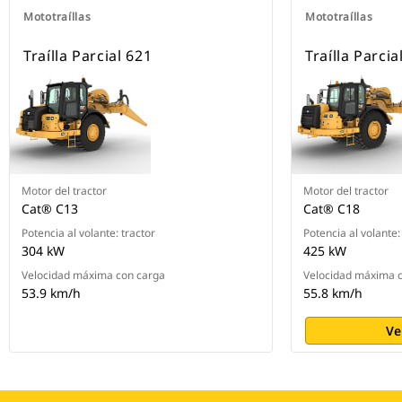
Mototraíllas
Mototraíllas
Traílla Parcial 621
Traílla Parcia
Motor del tractor
Motor del tractor
Cat® C13
Cat® C18
Potencia al volante: tractor
Potencia al volante:
304 kW
425 kW
Velocidad máxima con carga
Velocidad máxima 
53.9 km/h
55.8 km/h
Ve