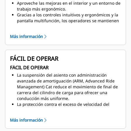
Aproveche las mejoras en el interior y un entorno de
trabajo más ergonómico.
Gracias a los controles intuitivos y ergonómicos y la
pantalla multifunción, los operadores se mantienen
concentrados en su trabajo.
Mantenga la temperatura deseada de la cabina con
Más información
el control de temperatura automático.
FÁCIL DE OPERAR
FÁCIL DE OPERAR
La suspensión del asiento con administración
avanzada de amortiguación (ARM, Advanced Ride
Management) Cat reduce el movimiento de final de
carrera del cilindro de carga para ofrecer una
conducción más uniforme.
La protección contra el exceso de velocidad del
motor se activará automáticamente sin intervención
del operador cuando la máquina esté en la octava
Más información
marcha. La máquina ayudará a reducir la velocidad
al cancelar la orden del acelerador y activar el freno