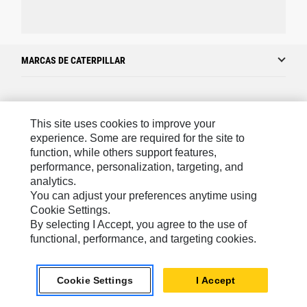
MARCAS DE CATERPILLAR
Caterpillar.com
This site uses cookies to improve your
Caterpillar Contacto
experience. Some are required for the site to
function, while others support features,
Mis Preferencias De Marketing
performance, personalization, targeting, and
Site Map
analytics.
You can adjust your preferences anytime using
Cookie Settings
Cookie Settings.
By selecting I Accept, you agree to the use of
Legal
functional, performance, and targeting cookies.
Privacy
Cookie Settings
I Accept
US- Español
© 2026 Caterpillar. Todos los derechos reservados.