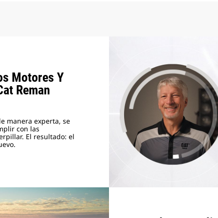
Los Motores Y
Cat Reman
de manera experta, se
plir con las
pillar. El resultado: el
uevo.