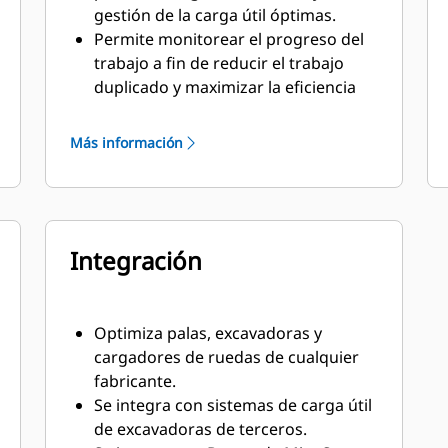
gestión de la carga útil óptimas.
Permite monitorear el progreso del
trabajo a fin de reducir el trabajo
duplicado y maximizar la eficiencia
en las minas.
Registra los ciclos de producción de
Más información
las excavadoras en la superficie de
trabajo y los cargadores de ruedas
en la trituradora.
Aumenta la productividad y la
Integración
precisión mediante orientación
satelital de precisión.
Ofrece una aplicación móvil que
permite a los supervisores de las
Optimiza palas, excavadoras y
minas en el campo acceder a
cargadores de ruedas de cualquier
actualizaciones del progreso de las
fabricante.
máquinas cercanas, ver la ubicación
Se integra con sistemas de carga útil
de todas las máquinas equipadas
de excavadoras de terceros.
con Terrain, asignar tareas y validar