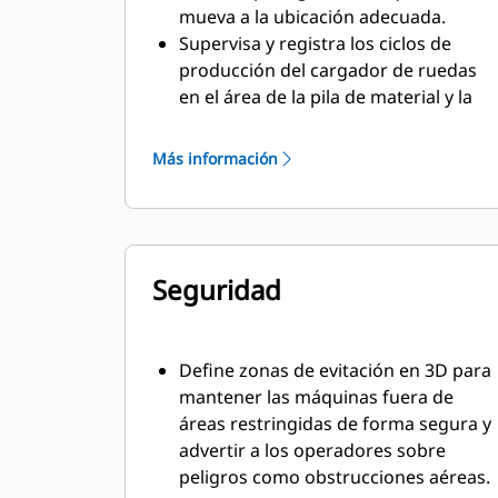
mueva a la ubicación adecuada.
Supervisa y registra los ciclos de
producción del cargador de ruedas
en el área de la pila de material y la
trituradora.
Junto con Fleet, proporciona
Más información
actualizaciones automáticas del
material extraído, para que los
operadores no necesiten seleccionar
y cargar manualmente un archivo de
Seguridad
control del mineral.
Mejora el seguimiento de materiales
y el rendimiento del operador de una
jornada de trabajo a otra.
Define zonas de evitación en 3D para
Optimiza el control del mineral y la
mantener las máquinas fuera de
mezcla en la superficie de excavación
áreas restringidas de forma segura y
con datos de la ley de los bloques en
advertir a los operadores sobre
la cabina.
peligros como obstrucciones aéreas.