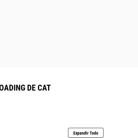
Proporciona retroalimentación en
tiempo real sobre el trabajo
completado y el trabajo por hacer, lo
que reduce el trabajo duplicado y
mejora la mezcla.
OADING DE CAT
Expandir Todo