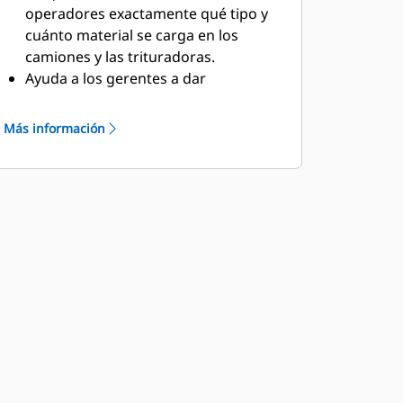
operadores exactamente qué tipo y
cuánto material se carga en los
camiones y las trituradoras.
Ayuda a los gerentes a dar
seguimiento a los materiales y
planificar las operaciones futuras.
Más información
Permite realizar análisis de la
utilización y la productividad de la
máquina por máquina, jornada de
trabajo y operador.
Ofrece la capacidad de realizar
actualizaciones instantáneas de los
archivos de la ley del bloque y las
tareas para todas las máquinas con
Terrain.
Permite a los operadores y
supervisores ver el progreso de su
trabajo y mejorar las actividades
ineficientes.