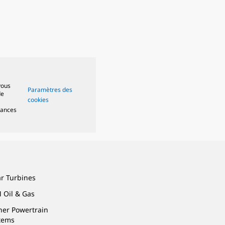
vous
Paramètres des
de
cookies
mances
ar Turbines
 Oil & Gas
ner Powertrain
tems