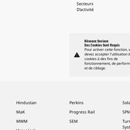
Secteurs
D’activité
Réseaux Sociaux
Des Cookies Sont Requis
Pour activer cette fonction, 
warning
devez accepter l'utilisation 
cookies à des fins de
fonctionnement, de perfor
et de ciblage.
Hindustan
Perkins
Sol
MaK
Progress Rail
SPM
MWM
SEM
Tur
Sys