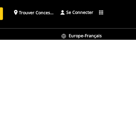
Se Connecter
place
apps
Trouver Concessionnaire
h
Europe-Français