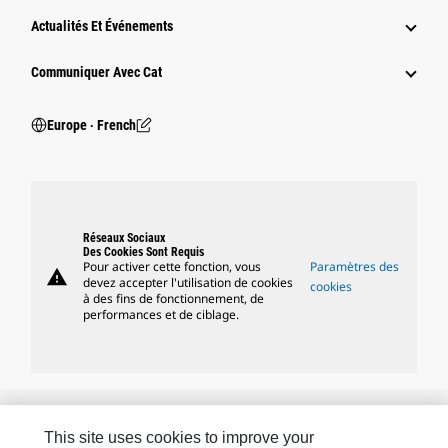
Actualités Et Événements
Communiquer Avec Cat
Europe ‧ French
Réseaux Sociaux
Des Cookies Sont Requis
Pour activer cette fonction, vous
Paramètres des
warning
devez accepter l'utilisation de cookies
cookies
à des fins de fonctionnement, de
performances et de ciblage.
Marques Caterpillar
This site uses cookies to improve your