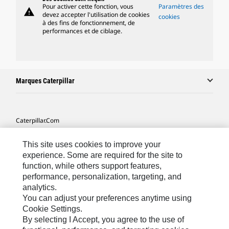
Pour activer cette fonction, vous
Paramètres des
warning
devez accepter l'utilisation de cookies
cookies
à des fins de fonctionnement, de
performances et de ciblage.
Marques Caterpillar
Caterpillar.com
Contacter Caterpillar
This site uses cookies to improve your
Mes Préférences Marketing
experience. Some are required for the site to
function, while others support features,
Plan Du Site
performance, personalization, targeting, and
analytics.
Cookie Settings
You can adjust your preferences anytime using
Légales
Cookie Settings.
By selecting I Accept, you agree to the use of
Confidentialité