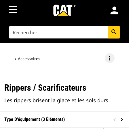
person
SEARCH
search
more_vert
Accessoires
Rippers / Scarificateurs
Les rippers brisent la glace et les sols durs.
Type D'équipement (3 Éléments)