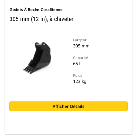
Godets À Roche Corallienne
305 mm (12 in), à claveter
Largeur
305 mm
Capacité
65 l
Poids
123 kg
Afficher Détails