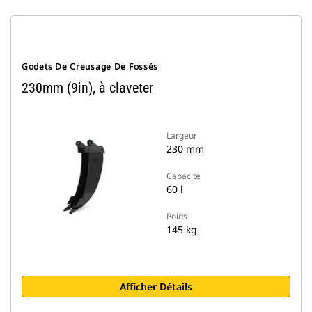
Godets De Creusage De Fossés
230mm (9in), à claveter
Largeur
230 mm
Capacité
60 l
Poids
145 kg
Afficher Détails