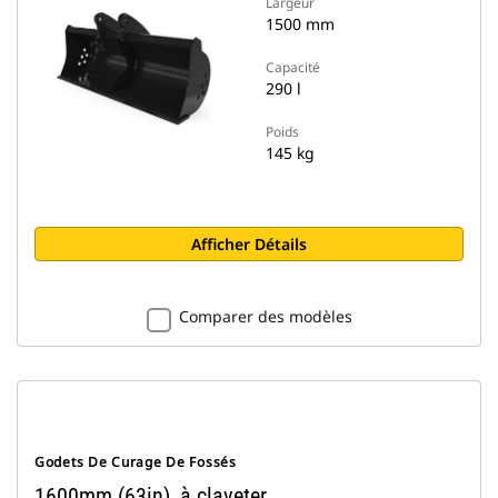
Largeur
1500 mm
Capacité
290 l
Poids
145 kg
Afficher Détails
Comparer des modèles
Godets De Curage De Fossés
1600mm (63in), à claveter